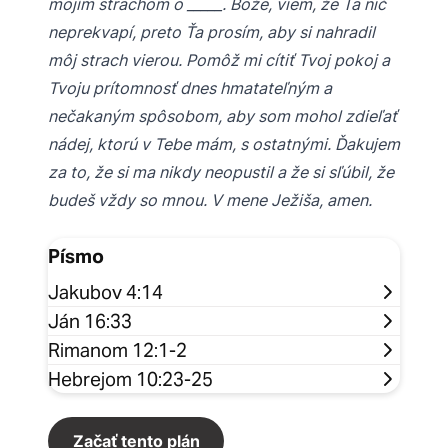
mojím strachom o _____. Bože, viem, že Ťa nič
neprekvapí, preto Ťa prosím, aby si nahradil
môj strach vierou. Pomôž mi cítiť Tvoj pokoj a
Tvoju prítomnosť dnes hmatateľným a
nečakaným spôsobom, aby som mohol zdieľať
nádej, ktorú v Tebe mám, s ostatnými. Ďakujem
za to, že si ma nikdy neopustil a že si sľúbil, že
budeš vždy so mnou. V mene Ježiša, amen.
Písmo
Jakubov 4:14
Ján 16:33
Rimanom 12:1-2
Hebrejom 10:23-25
Začať tento plán