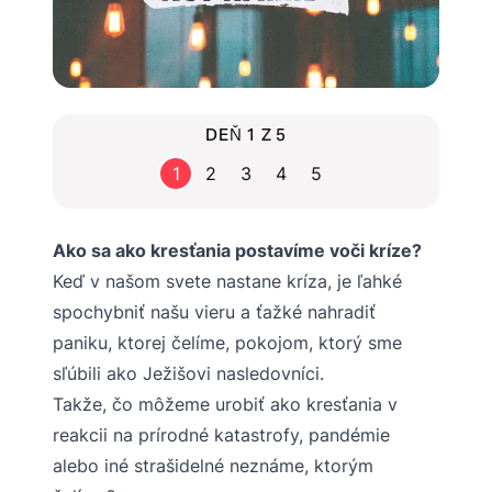
DEŇ 1 Z 5
1
2
3
4
5
Ako sa ako kresťania postavíme voči kríze?
Keď v našom svete nastane kríza, je ľahké
spochybniť našu vieru a ťažké nahradiť
paniku, ktorej čelíme, pokojom, ktorý sme
sľúbili ako Ježišovi nasledovníci.
Takže, čo môžeme urobiť ako kresťania v
reakcii na prírodné katastrofy, pandémie
alebo iné strašidelné neznáme, ktorým