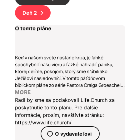
Deň
2
O tomto pláne
Keď v našom svete nastane kríza, je ľahké
spochybniť našu vieru a ťažké nahradiť paniku,
ktorej čelíme, pokojom, ktorý sme sľúbili ako
Ježišovi nasledovníci. V tomto päťdňovom
biblickom pláne zo série Pastora Craiga Groeschela,
Neboj sa, objavíme tri veci, ktoré môžeme urobiť ako
MORE
kresťania čeliaci kríze.
Radi by sme sa poďakovali Life.Church za
poskytnutie tohto plánu. Pre ďalšie
informácie, prosím, navštívte stránku:
https://www.life.church/
O vydavateľovi