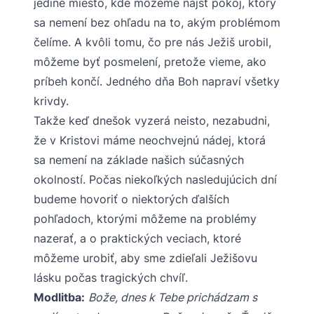
jediné miesto, kde môžeme nájsť pokoj, ktorý
sa nemení bez ohľadu na to, akým problémom
čelíme. A kvôli tomu, čo pre nás Ježiš urobil,
môžeme byť posmelení, pretože vieme, ako
príbeh končí. Jedného dňa Boh napraví všetky
krivdy.
Takže keď dnešok vyzerá neisto, nezabudni,
že v Kristovi máme neochvejnú nádej, ktorá
sa nemení na základe našich súčasných
okolností. Počas niekoľkých nasledujúcich dní
budeme hovoriť o niektorých ďalších
pohľadoch, ktorými môžeme na problémy
nazerať, a o praktických veciach, ktoré
môžeme urobiť, aby sme zdieľali Ježišovu
lásku počas tragických chvíľ.
Modlitba:
Bože, dnes k Tebe prichádzam s