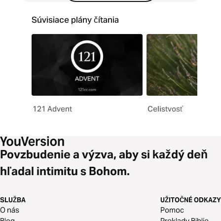
Súvisiace plány čítania
121 Advent
Celistvosť
Povzbudenie a výzva, aby si každý deň
hľadal intimitu s Bohom.
SLUŽBA
UŽITOČNÉ ODKAZY
O nás
Pomoc
Blog
Preklady Biblie