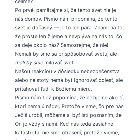
čelíme?
Po prvé, pamätajme si, že tento svet nie je
náš domov. Písmo nám pripomína, že tento
svet je dočasný — je to len para. Znamená to,
že proste len žijeme a nevplýva na nás to, čo
sa deje okolo nás? Samozrejme, že nie!
Nemali by sme sa prispôsobovať svetu, ale
mali by sme
milovať svet.
Našou reakciou v dôsledku nebezpečenstva
alebo neistoty nemá byť ignorovať bolesť, ale
priťahovať ľudí k Božiemu mieru.
Písmo nám tiež pripomína, že nežijeme ako tí,
ktorí nemajú nádej. Pretože vieme, čo pre nás
Ježiš urobil, môžeme si byť istí poznaním, že
On je vždy s nami. Keď nás teda zasiahne
katastrofa, nie sme otrasení, pretože vieme,