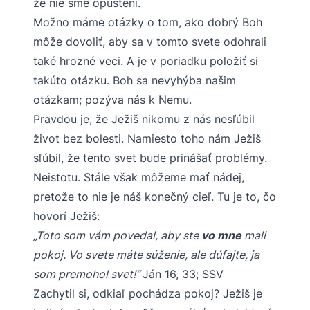
že nie sme opustení.
Možno máme otázky o tom, ako dobrý Boh
môže dovoliť, aby sa v tomto svete odohrali
také hrozné veci. A je v poriadku položiť si
takúto otázku. Boh sa nevyhýba našim
otázkam; pozýva nás k Nemu.
Pravdou je, že Ježiš nikomu z nás nesľúbil
život bez bolesti. Namiesto toho nám Ježiš
sľúbil, že tento svet bude prinášať problémy.
Neistotu. Stále však môžeme mať nádej,
pretože to nie je náš konečný cieľ. Tu je to, čo
hovorí Ježiš:
„Toto som vám povedal, aby ste
vo mne
mali
pokoj. Vo svete máte súženie, ale dúfajte, ja
som premohol svet!“
Ján 16, 33; SSV
Zachytil si, odkiaľ pochádza pokoj? Ježiš je