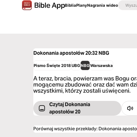
Biblia
Plany
Nagrania wideo
Dokonania apostołów 20:32
NBG
Pismo Święte 2018
UBG
NBG
Warsawska
A teraz, bracia, powierzam was Bogu or
mogącemu zbudować oraz dać wam dzi
wszystkimi, którzy zostali uświęceni.
Czytaj Dokonania
apostołów 20
Porównaj wszystkie przekłady
:
Dokonania aposto