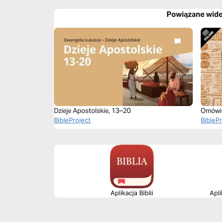
Powiązane wid
Dzieje Apostolskie, 13–20
Omówie
BibleProject
(rozdzi
BibleP
Aplikacja Biblii
Apli