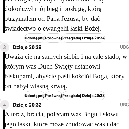
dokończył mój bieg i posługę, którą
otrzymałem od Pana Jezusa, by dać
świadectwo o ewangelii łaski Bożej.
Udostępnij
Porównaj
Przeglądaj Dzieje 20:24
3
Dzieje 20:28
UBG
Uważajcie na samych siebie i na całe stado, w
którym was Duch Święty ustanowił
biskupami, abyście paśli kościół Boga, który
on nabył własną krwią.
Udostępnij
Porównaj
Przeglądaj Dzieje 20:28
4
Dzieje 20:32
UBG
A teraz, bracia, polecam was Bogu i słowu
jego łaski, które może zbudować was i dać