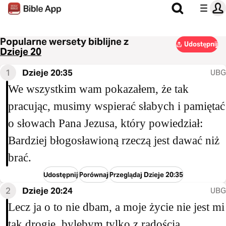
Popularne wersety biblijne z
Udostępnij
Dzieje 20
1
Dzieje 20:35
UBG
We wszystkim wam pokazałem, że tak
pracując, musimy wspierać słabych i pamiętać
o słowach Pana Jezusa, który powiedział:
Bardziej błogosławioną rzeczą jest dawać niż
brać.
Udostępnij
Porównaj
Przeglądaj Dzieje 20:35
2
Dzieje 20:24
UBG
Lecz ja o to nie dbam, a moje życie nie jest mi
tak drogie, bylebym tylko z radością