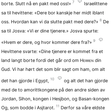
7
borte. Slutt nå en pakt med oss!»
Israelittene
sa til hevittene: «Dere bor kanskje her midt iblant
8
oss. Hvordan kan vi da slutte pakt med dere?»
De
sa til Josva: «Vi er dine tjenere.» Josva spurte:
9
«Hvem er dere, og hvor kommer dere fra?»
Hevittene svarte: «Dine tjenere er kommet fra et
land langt borte fordi det går ord om
Herren
din
Gud. Vi har hørt det som blir sagt om ham, om alt
10
det han gjorde i Egypt,
og alt det han gjorde
med de to amorittkongene på den andre siden av
Jordan, Sihon, kongen i Hesjbon, og Basan-kongen
11
Og, som bodde i Asjtarot.
Derfor sa våre eldste