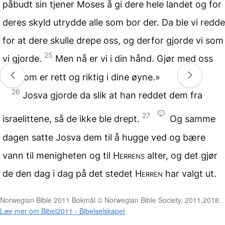
påbudt sin tjener Moses å gi dere hele landet og for
deres skyld utrydde alle som bor der. Da ble vi redde
for at dere skulle drepe oss, og derfor gjorde vi som
25
vi gjorde.
Men nå er vi i din hånd. Gjør med oss
det som er rett og riktig i dine øyne.»
26
Josva gjorde da slik at han reddet dem fra
27
israelittene, så de ikke ble drept.
Og samme
dagen satte Josva dem til å hugge ved og bære
vann til menigheten og til
Herrens
alter, og det gjør
de den dag i dag på det stedet
Herren
har valgt ut.
Norwegian Bible 2011 Bokmål © Norwegian Bible Society, 2011,2018.
Lær mer om Bibel2011 - Bibelselskapet