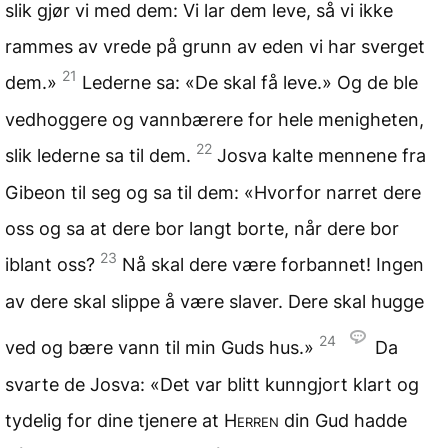
slik gjør vi med dem: Vi lar dem leve, så vi ikke
rammes av vrede på grunn av eden vi har sverget
21
dem.»
Lederne sa: «De skal få leve.» Og de ble
vedhoggere og vannbærere for hele menigheten,
22
slik lederne sa til dem.
Josva kalte mennene fra
Gibeon til seg og sa til dem: «Hvorfor narret dere
oss og sa at dere bor langt borte, når dere bor
23
iblant oss?
Nå skal dere være forbannet! Ingen
av dere skal slippe å være slaver. Dere skal hugge
24
ved og bære vann til min Guds hus.»
Da
svarte de Josva: «Det var blitt kunngjort klart og
tydelig for dine tjenere at
Herren
din Gud hadde