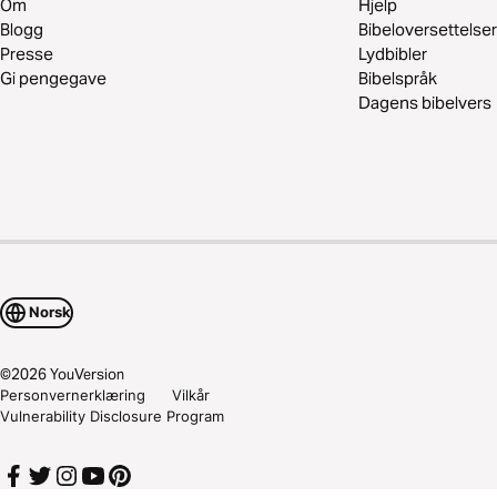
Om
Hjelp
Blogg
Bibeloversettelser
Presse
Lydbibler
Gi pengegave
Bibelspråk
Dagens bibelvers
Norsk
©
2026
YouVersion
Personvernerklæring
Vilkår
Vulnerability Disclosure Program