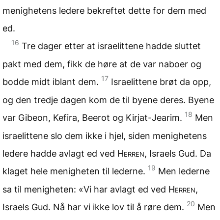
menighetens ledere bekreftet dette for dem med
ed.
16
Tre dager etter at israelittene hadde sluttet
pakt med dem, fikk de høre at de var naboer og
17
bodde midt iblant dem.
Israelittene brøt da opp,
og den tredje dagen kom de til byene deres. Byene
18
var Gibeon, Kefira, Beerot og Kirjat-Jearim.
Men
israelittene slo dem ikke i hjel, siden menighetens
ledere hadde avlagt ed ved
Herren
, Israels Gud. Da
19
klaget hele menigheten til lederne.
Men lederne
sa til menigheten: «Vi har avlagt ed ved
Herren
,
20
Israels Gud. Nå har vi ikke lov til å røre dem.
Men