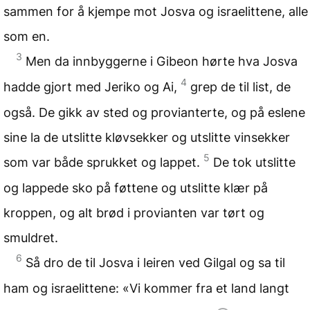
sammen for å kjempe mot Josva og israelittene, alle
som en.
3
Men da innbyggerne i Gibeon hørte hva Josva
4
hadde gjort med Jeriko og Ai,
grep de til list, de
også. De gikk av sted og provianterte, og på eslene
sine la de utslitte kløvsekker og utslitte vinsekker
5
som var både sprukket og lappet.
De tok utslitte
og lappede sko på føttene og utslitte klær på
kroppen, og alt brød i provianten var tørt og
smuldret.
6
Så dro de til Josva i leiren ved Gilgal og sa til
ham og israelittene: «Vi kommer fra et land langt