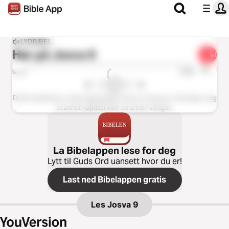
LYDBIBEL
Hør på
Josva 9
Del
1x
0:00
0:00
Dette kapittelet er ikke tilgjengelig i denne versjonen. Vennligst velg
et annet kapittel eller en annen versjon.
La Bibelappen lese for deg
Lytt til Guds Ord uansett hvor du er!
Last ned Bibelappen gratis
Les
Josva 9