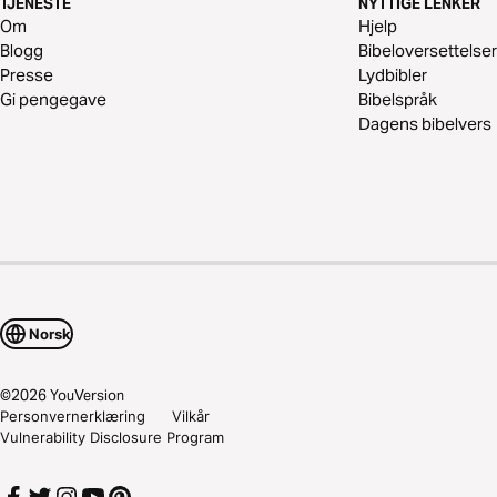
TJENESTE
NYTTIGE LENKER
Om
Hjelp
Blogg
Bibeloversettelser
Presse
Lydbibler
Gi pengegave
Bibelspråk
Dagens bibelvers
Norsk
©
2026
YouVersion
Personvernerklæring
Vilkår
Vulnerability Disclosure Program