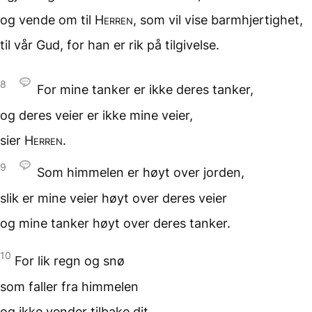
og vende om til
Herren
,
som vil vise barmhjertighet,
til vår Gud,
for han er rik
på tilgivelse.
8
For mine tanker
er ikke deres tanker,
og deres veier
er ikke mine veier,
sier
Herren
.
9
Som himmelen er
høyt over jorden,
slik er mine veier
høyt over deres veier
og mine tanker
høyt over deres tanker.
10
For lik regn og snø
som faller
fra himmelen
og ikke vender tilbake
dit