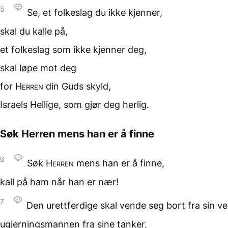
5
Se, et folkeslag
du ikke kjenner,
skal du kalle på,
et folkeslag som ikke
kjenner deg,
skal løpe mot deg
for
Herren
din Guds skyld,
Israels Hellige,
som gjør deg herlig.
Søk Herren mens han er å finne
6
Søk
Herren
mens han er å finne,
kall på ham
når han er nær!
7
Den urettferdige
skal vende seg bort fra sin vei
ugjerningsmannen
fra sine tanker,