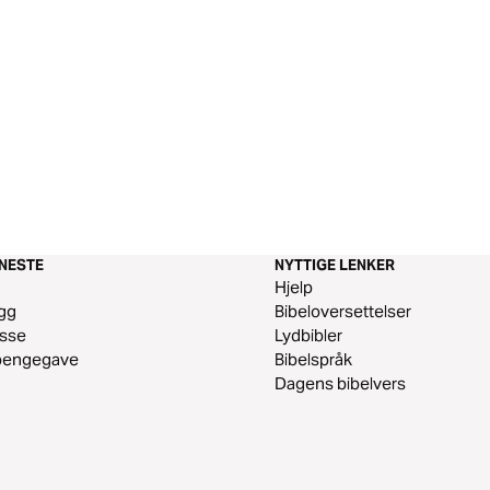
ENESTE
NYTTIGE LENKER
m
Hjelp
gg
Bibeloversettelser
esse
Lydbibler
 pengegave
Bibelspråk
Dagens bibelvers