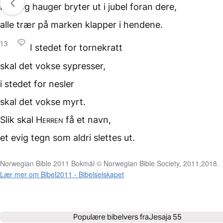
Fjell og hauger bryter ut i jubel
foran dere,
alle trær på marken
klapper i hendene.
13
I stedet for tornekratt
skal det vokse sypresser,
i stedet for nesler
skal det vokse myrt.
Slik skal
Herren
få et navn,
et evig tegn som aldri
slettes ut.
Norwegian Bible 2011 Bokmål © Norwegian Bible Society, 2011,2018.
Lær mer om Bibel2011 - Bibelselskapet
Populære bibelvers fra
Jesaja 55