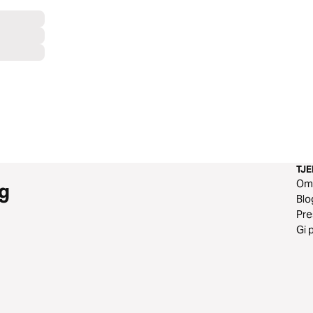
TJ
O
g
Blo
Pr
Gi