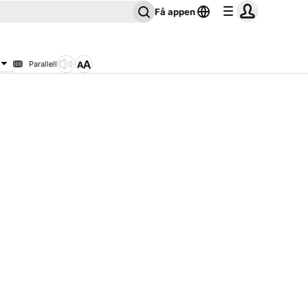
Få appen
Parallell