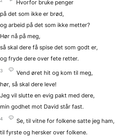
2
Hvorfor bruke penger
på det som ikke
er brød,
og arbeid på det
som ikke metter?
Hør nå på meg,
så skal dere få spise
det som godt er,
og fryde dere
over fete retter.
3
Vend øret hit
og kom til meg,
hør, så skal dere leve!
Jeg vil slutte en evig pakt
med dere,
min godhet mot David
står fast.
4
Se, til vitne for folkene
satte jeg ham,
til fyrste og hersker
over folkene.