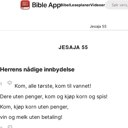
Bibel
Leseplaner
Videoer
Jesaja 55
JESAJA 55
Herrens nådige innbydelse
1
Kom, alle tørste,
kom til vannet!
Dere uten penger,
kom og kjøp korn og spis!
Kom, kjøp korn
uten penger,
vin og melk
uten betaling!