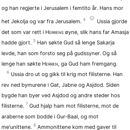
og han regjerte i Jerusalem i femtito år. Hans mor
4
het Jekolja og var fra Jerusalem.
Ussia gjorde
det som var rett i
Herrens
øyne, slik hans far Amasja
5
hadde gjort.
Han søkte Gud så lenge Sakarja
levde, han som forsto seg på gudssyner. Og så
lenge han søkte
Herren
, ga Gud ham fremgang.
6
Ussia dro ut og gikk til krig mot filisterne. Han
rev ned bymurene i Gat, Jabne og Asjdod. Siden
bygde han byer ved Asjdod og andre steder hos
7
filisterne.
Gud hjalp ham mot filisterne, mot de
araberne som bodde i Gur-Baal, og mot
8
me'unittene.
Ammonittene kom med gaver til