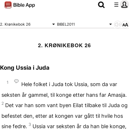
2. Krønikebok 26
BIBEL2011
2. KRØNIKEBOK 26
Kong Ussia i Juda
1
Hele folket i Juda tok Ussia, som da var
seksten år gammel, til konge etter hans far Amasja.
2
Det var han som vant byen Eilat tilbake til Juda og
befestet den, etter at kongen var gått til hvile hos
3
sine fedre.
Ussia var seksten år da han ble konge,