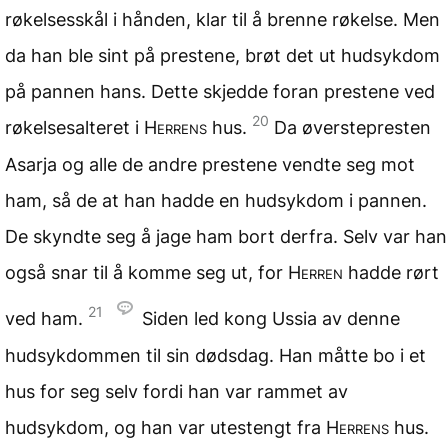
røkelsesskål i hånden, klar til å brenne røkelse. Men
da han ble sint på prestene, brøt det ut hudsykdom
på pannen hans. Dette skjedde foran prestene ved
20
røkelsesalteret i
Herrens
hus.
Da øverstepresten
Asarja og alle de andre prestene vendte seg mot
ham, så de at han hadde en hudsykdom i pannen.
De skyndte seg å jage ham bort derfra. Selv var han
også snar til å komme seg ut, for
Herren
hadde rørt
21
ved ham.
Siden led kong Ussia av denne
hudsykdommen til sin dødsdag. Han måtte bo i et
hus for seg selv fordi han var rammet av
hudsykdom, og han var utestengt fra
Herrens
hus.