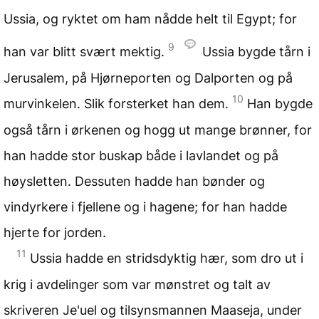
Ussia, og ryktet om ham nådde helt til Egypt; for
9
han var blitt svært mektig.
Ussia bygde tårn i
Jerusalem, på Hjørneporten og Dalporten og på
10
murvinkelen. Slik forsterket han dem.
Han bygde
også tårn i ørkenen og hogg ut mange brønner, for
han hadde stor buskap både i lavlandet og på
høysletten. Dessuten hadde han bønder og
vindyrkere i fjellene og i hagene; for han hadde
hjerte for jorden.
11
Ussia hadde en stridsdyktig hær, som dro ut i
krig i avdelinger som var mønstret og talt av
skriveren Je'uel og tilsynsmannen Maaseja, under