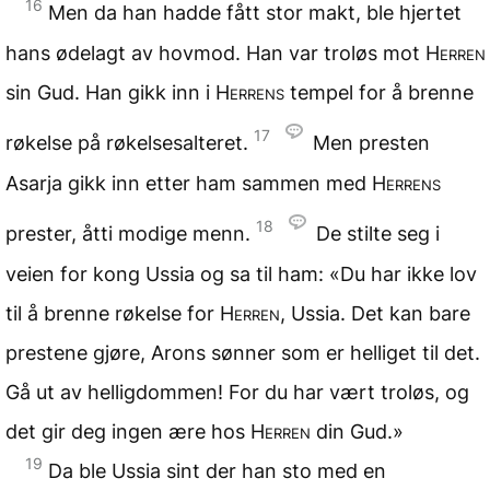
16
Men da han hadde fått stor makt, ble hjertet
hans ødelagt av hovmod. Han var troløs mot
Herren
sin Gud. Han gikk inn i
Herrens
tempel for å brenne
17
røkelse på røkelsesalteret.
Men presten
Asarja gikk inn etter ham sammen med
Herrens
18
prester, åtti modige menn.
De stilte seg i
veien for kong Ussia og sa til ham: «Du har ikke lov
til å brenne røkelse for
Herren
, Ussia. Det kan bare
prestene gjøre, Arons sønner som er helliget til det.
Gå ut av helligdommen! For du har vært troløs, og
det gir deg ingen ære hos
Herren
din Gud.»
19
Da ble Ussia sint der han sto med en