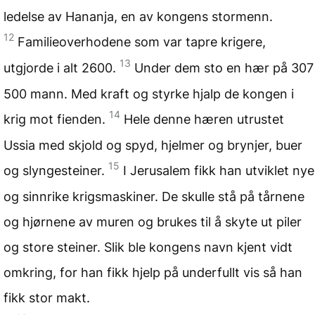
ledelse av Hananja, en av kongens stormenn.
12
Familieoverhodene som var tapre krigere,
13
utgjorde i alt 2600.
Under dem sto en hær på 307
500 mann. Med kraft og styrke hjalp de kongen i
14
krig mot fienden.
Hele denne hæren utrustet
Ussia med skjold og spyd, hjelmer og brynjer, buer
15
og slyngesteiner.
I Jerusalem fikk han utviklet nye
og sinnrike krigsmaskiner. De skulle stå på tårnene
og hjørnene av muren og brukes til å skyte ut piler
og store steiner. Slik ble kongens navn kjent vidt
omkring, for han fikk hjelp på underfullt vis så han
fikk stor makt.