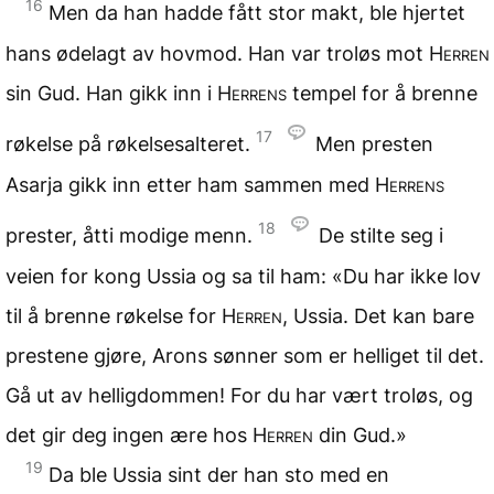
16
Men da han hadde fått stor makt, ble hjertet
hans ødelagt av hovmod. Han var troløs mot
Herren
sin Gud. Han gikk inn i
Herrens
tempel for å brenne
17
røkelse på røkelsesalteret.
Men presten
Asarja gikk inn etter ham sammen med
Herrens
18
prester, åtti modige menn.
De stilte seg i
veien for kong Ussia og sa til ham: «Du har ikke lov
til å brenne røkelse for
Herren
, Ussia. Det kan bare
prestene gjøre, Arons sønner som er helliget til det.
Gå ut av helligdommen! For du har vært troløs, og
det gir deg ingen ære hos
Herren
din Gud.»
19
Da ble Ussia sint der han sto med en