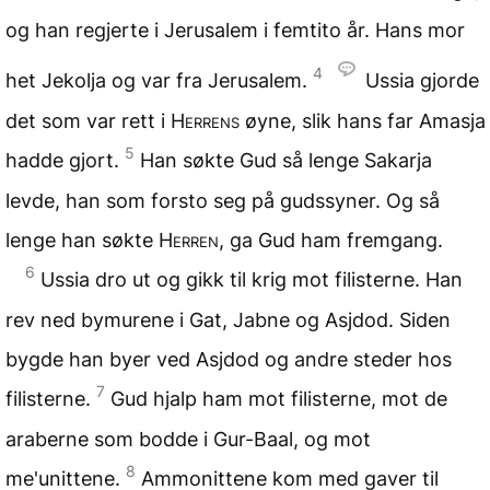
og han regjerte i Jerusalem i femtito år. Hans mor
4
het Jekolja og var fra Jerusalem.
Ussia gjorde
det som var rett i
Herrens
øyne, slik hans far Amasja
5
hadde gjort.
Han søkte Gud så lenge Sakarja
levde, han som forsto seg på gudssyner. Og så
lenge han søkte
Herren
, ga Gud ham fremgang.
6
Ussia dro ut og gikk til krig mot filisterne. Han
rev ned bymurene i Gat, Jabne og Asjdod. Siden
bygde han byer ved Asjdod og andre steder hos
7
filisterne.
Gud hjalp ham mot filisterne, mot de
araberne som bodde i Gur-Baal, og mot
8
me'unittene.
Ammonittene kom med gaver til