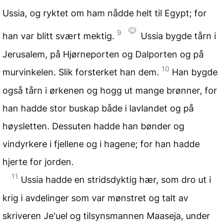
Ussia, og ryktet om ham nådde helt til Egypt; for
9
han var blitt svært mektig.
Ussia bygde tårn i
Jerusalem, på Hjørneporten og Dalporten og på
10
murvinkelen. Slik forsterket han dem.
Han bygde
også tårn i ørkenen og hogg ut mange brønner, for
han hadde stor buskap både i lavlandet og på
høysletten. Dessuten hadde han bønder og
vindyrkere i fjellene og i hagene; for han hadde
hjerte for jorden.
11
Ussia hadde en stridsdyktig hær, som dro ut i
krig i avdelinger som var mønstret og talt av
skriveren Je'uel og tilsynsmannen Maaseja, under