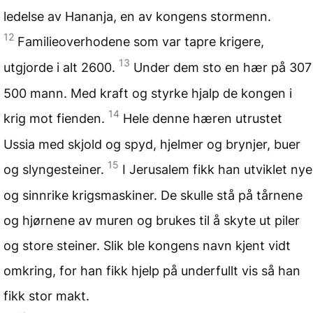
ledelse av Hananja, en av kongens stormenn.
12
Familieoverhodene som var tapre krigere,
13
utgjorde i alt 2600.
Under dem sto en hær på 307
500 mann. Med kraft og styrke hjalp de kongen i
14
krig mot fienden.
Hele denne hæren utrustet
Ussia med skjold og spyd, hjelmer og brynjer, buer
15
og slyngesteiner.
I Jerusalem fikk han utviklet nye
og sinnrike krigsmaskiner. De skulle stå på tårnene
og hjørnene av muren og brukes til å skyte ut piler
og store steiner. Slik ble kongens navn kjent vidt
omkring, for han fikk hjelp på underfullt vis så han
fikk stor makt.