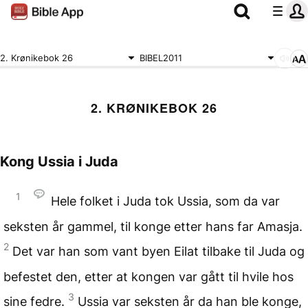
2. Krønikebok 26
BIBEL2011
2. KRØNIKEBOK 26
Kong Ussia i Juda
1
Hele folket i Juda tok Ussia, som da var
seksten år gammel, til konge etter hans far Amasja.
2
Det var han som vant byen Eilat tilbake til Juda og
befestet den, etter at kongen var gått til hvile hos
3
sine fedre.
Ussia var seksten år da han ble konge,