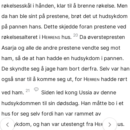
røkelsesskål i hånden, klar til å brenne røkelse. Men
da han ble sint på prestene, brøt det ut hudsykdom
på pannen hans. Dette skjedde foran prestene ved
20
røkelsesalteret i
Herrens
hus.
Da øverstepresten
Asarja og alle de andre prestene vendte seg mot
ham, så de at han hadde en hudsykdom i pannen.
De skyndte seg å jage ham bort derfra. Selv var han
også snar til å komme seg ut, for
Herren
hadde rørt
21
ved ham.
Siden led kong Ussia av denne
hudsykdommen til sin dødsdag. Han måtte bo i et
hus for seg selv fordi han var rammet av
hudsykdom, og han var utestengt fra
Herrens
hus.