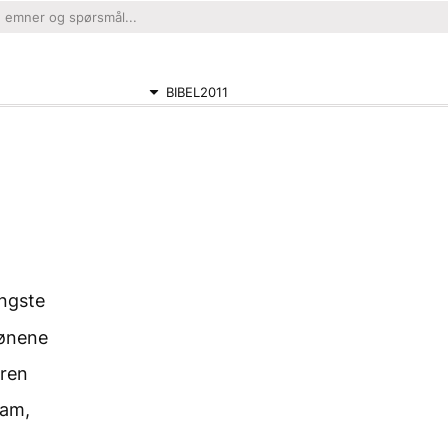
BIBEL2011
yngste
sønene
iren
ram,