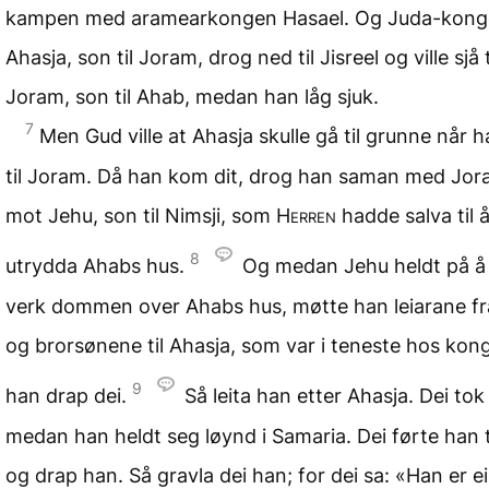
kampen med aramearkongen Hasael. Og Juda-kon
Ahasja, son til Joram, drog ned til Jisreel og ville sjå t
Joram, son til Ahab, medan han låg sjuk.
7
Men Gud ville at Ahasja skulle gå til grunne når
til Joram. Då han kom dit, drog han saman med Jor
mot Jehu, son til Nimsji, som
Herren
hadde salva til 
8
utrydda Ahabs hus.
Og medan Jehu heldt på å s
verk dommen over Ahabs hus, møtte han leiarane fr
og brorsønene til Ahasja, som var i teneste hos kon
9
han drap dei.
Så leita han etter Ahasja. Dei to
medan han heldt seg løynd i Samaria. Dei førte han t
og drap han. Så gravla dei han; for dei sa: «Han er e