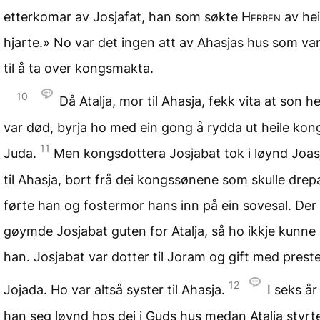
etterkomar av Josjafat, han som søkte
Herren
av heil
hjarte.» No var det ingen att av Ahasjas hus som var
til å ta over kongsmakta.
10
Då Atalja, mor til Ahasja, fekk vita at son h
var død, byrja ho med ein gong å rydda ut heile kon
11
Juda.
Men kongsdottera Josjabat tok i løynd Joas
til Ahasja, bort frå dei kongssønene som skulle drep
førte han og fostermor hans inn på ein sovesal. Der
gøymde Josjabat guten for Atalja, så ho ikkje kunne
han. Josjabat var dotter til Joram og gift med prest
12
Jojada. Ho var altså syster til Ahasja.
I seks år
han seg løynd hos dei i Guds hus medan Atalja styrte