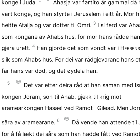
2
konge i Juda.
Ahasja var førtito år gammal då
vart konge, og han styrte i Jerusalem i eitt år. Mor 
3
heitte Atalja og var dotter til Omri.
I si ferd var Aha
som kongane av Ahabs hus, for mor hans rådde han 
4
gjera urett.
Han gjorde det som vondt var i
Herrens
slik som Ahabs hus. For dei var rådgjevarane hans et
far hans var død, og det øydela han.
5
Det var etter deira råd at han saman med Is
kongen Joram, son til Ahab, gjekk til krig mot
aramearkongen Hasael ved Ramot i Gilead. Men Jor
6
såra av aramearane.
Då vende han attende til J
for å få lækt dei såra som han hadde fått ved Ramot