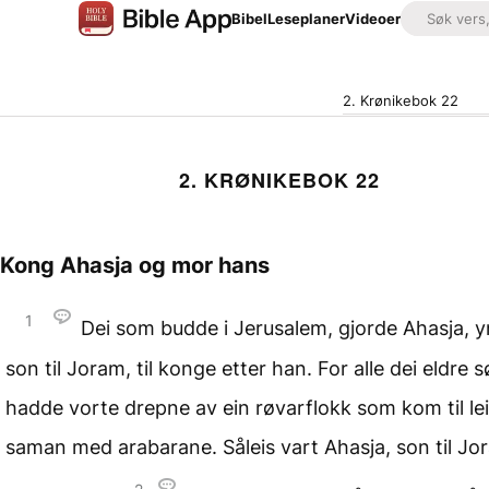
Bibel
Leseplaner
Videoer
2. Krønikebok 22
2. KRØNIKEBOK 22
Kong Ahasja og mor hans
1
Dei som budde i Jerusalem, gjorde Ahasja, 
son til Joram, til konge etter han. For alle dei eldre 
hadde vorte drepne av ein røvarflokk som kom til le
saman med arabarane. Såleis vart Ahasja, son til Jo