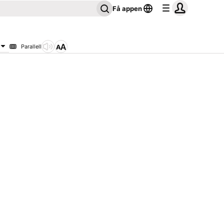
Få appen
Parallell