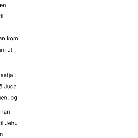
gen
il
 han kom
am ut
å
etja i
å Juda
gen, og
k han
il Jehu
in