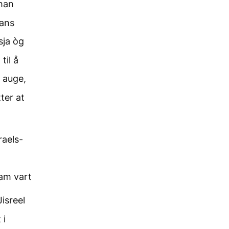
 han
hans
sja òg
til å
auge,
ter at
raels-
am vart
isreel
 i