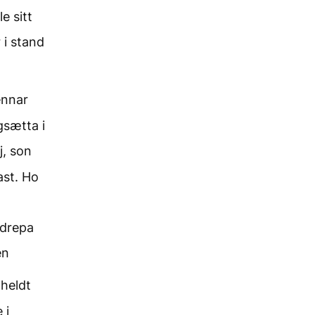
e sitt
 i stand
ennar
gsætta i
j, son
ast. Ho
 drepa
en
 heldt
 i