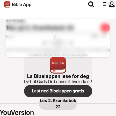
LYDBIBEL
Hør på
2. Krønikebok 22
Del
1x
0:00
0:00
Dette kapittelet er ikke tilgjengelig i denne versjonen. Vennligst velg
et annet kapittel eller en annen versjon.
La Bibelappen lese for deg
Lytt til Guds Ord uansett hvor du er!
Last ned Bibelappen gratis
Les
2. Krønikebok
22