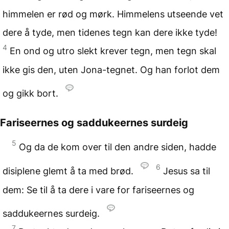
himmelen er rød og mørk. Himmelens utseende vet
dere å tyde, men tidenes tegn kan dere ikke tyde!
4
En ond og utro slekt krever tegn, men tegn skal
ikke gis den, uten Jona-tegnet. Og han forlot dem
og gikk bort.
Fariseernes og saddukeernes surdeig
5
Og da de kom over til den andre siden, hadde
6
disiplene glemt å ta med brød.
Jesus sa til
dem: Se til å ta dere i vare for fariseernes og
saddukeernes surdeig.
7