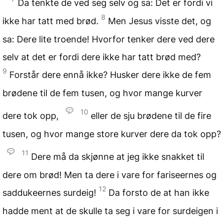
Da tenkte de ved seg selv og sa: Det er fordi vi
8
ikke har tatt med brød.
Men Jesus visste det, og
sa: Dere lite troende! Hvorfor tenker dere ved dere
selv at det er fordi dere ikke har tatt brød med?
9
Forstår dere ennå ikke? Husker dere ikke de fem
brødene til de fem tusen, og hvor mange kurver
10
dere tok opp,
eller de sju brødene til de fire
tusen, og hvor mange store kurver dere da tok opp?
11
Dere må da skjønne at jeg ikke snakket til
dere om brød! Men ta dere i vare for fariseernes og
12
saddukeernes surdeig!
Da forsto de at han ikke
hadde ment at de skulle ta seg i vare for surdeigen i