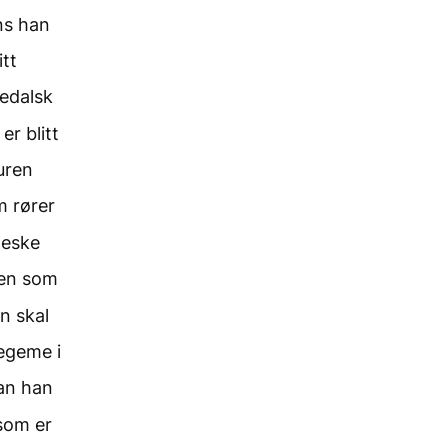
ens han
tt
edalsk
er blitt
uren
m rører
neske
en som
n skal
legeme i
kan han
som er