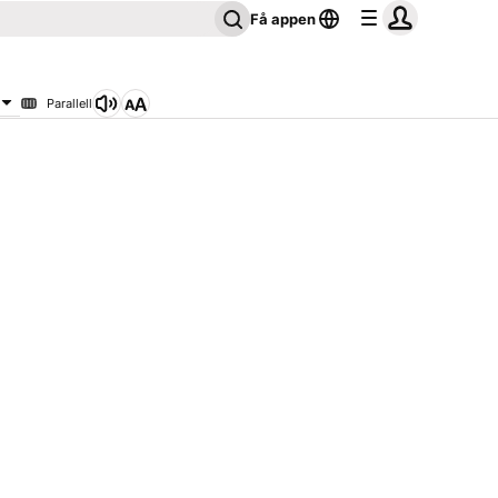
Få appen
Parallell