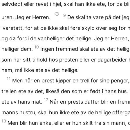
selvdødt eller revet i hjel, skal han ikke ete, for da bl
9
uren. Jeg er Herren.
De skal ta vare på det jeg 
ivaretatt, for at de ikke skal føre skyld over seg for n
og dø fordi de vanhelliger det hellige. Jeg er Herren
10
helliger dem.
Ingen fremmed skal ete av det hellig
som har sitt tilhold hos presten eller er dagarbeider
ham, må ikke ete av det hellige.
11
Men når en prest kjøper en trell for sine penger
trellen ete av det, likeså den som er født i hans hus.
12
ete av hans mat.
Når en prests datter blir en fre
manns hustru, skal hun ikke ete av de hellige offerg
13
Men blir hun enke, eller er hun skilt fra sin mann,