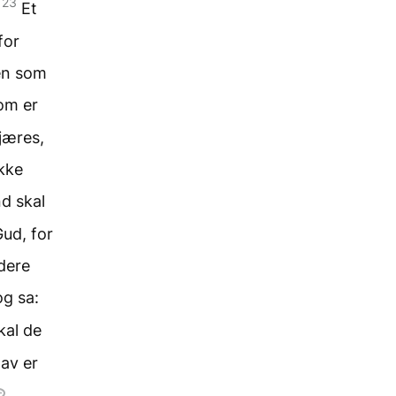
23
.
Et
for
men som
om er
kjæres,
ikke
nd skal
Gud, for
dere
og sa:
skal de
av er