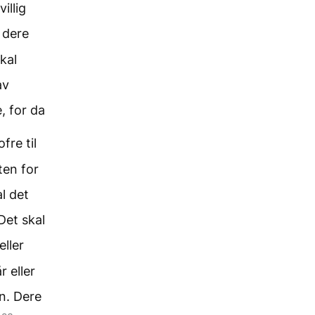
villig
 dere
kal
av
, for da
fre til
ten for
al det
Det skal
eller
r eller
en. Dere