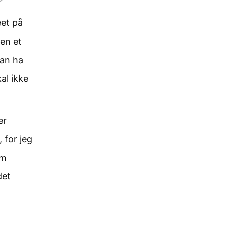
eet på
ren et
kan ha
al ikke
er
 for jeg
om
det