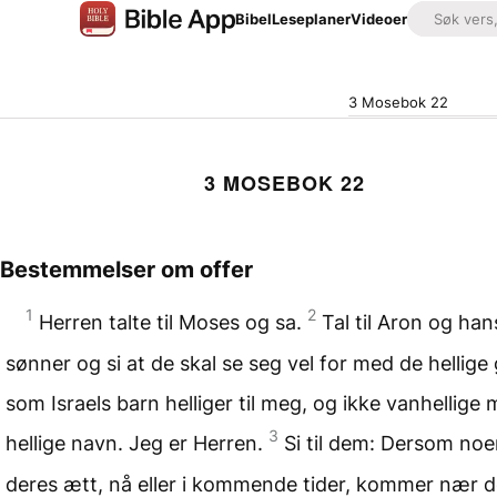
Bibel
Leseplaner
Videoer
3 Mosebok 22
3 MOSEBOK 22
Bestemmelser om offer
1
2
Herren talte til Moses og sa.
Tal til Aron og han
sønner og si at de skal se seg vel for med de hellige
som Israels barn helliger til meg, og ikke vanhellige m
3
hellige navn. Jeg er Herren.
Si til dem: Dersom noen
deres ætt, nå eller i kommende tider, kommer nær 