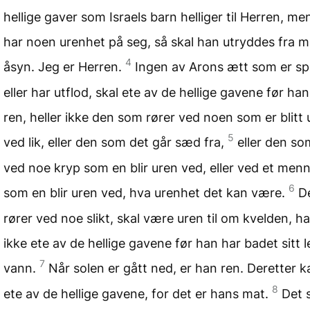
hellige gaver som Israels barn helliger til Herren, m
har noen urenhet på seg, så skal han utryddes fra mi
4
åsyn. Jeg er Herren.
Ingen av Arons ætt som er sp
eller har utflod, skal ete av de hellige gavene før han 
ren, heller ikke den som rører ved noen som er blitt 
5
ved lik, eller den som det går sæd fra,
eller den so
ved noe kryp som en blir uren ved, eller ved et men
6
som en blir uren ved, hva urenhet det kan være.
D
rører ved noe slikt, skal være uren til om kvelden, ha
ikke ete av de hellige gavene før han har badet sitt 
7
vann.
Når solen er gått ned, er han ren. Deretter 
8
ete av de hellige gavene, for det er hans mat.
Det 