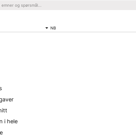
NB
s
 gaver
itt
 i hele
de