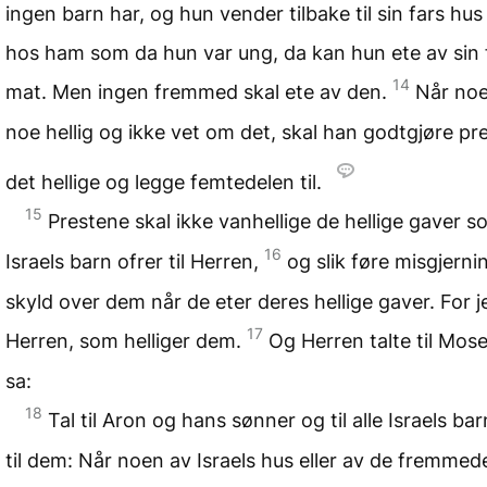
ingen barn har, og hun vender tilbake til sin fars hus
hos ham som da hun var ung, da kan hun ete av sin 
14
mat. Men ingen fremmed skal ete av den.
Når noe
noe hellig og ikke vet om det, skal han godtgjøre pr
det hellige og legge femtedelen til.
15
Prestene skal ikke vanhellige de hellige gaver 
16
Israels barn ofrer til Herren,
og slik føre misgjerni
skyld over dem når de eter deres hellige gaver. For j
17
Herren, som helliger dem.
Og Herren talte til Mos
sa:
18
Tal til Aron og hans sønner og til alle Israels bar
til dem: Når noen av Israels hus eller av de fremmede 