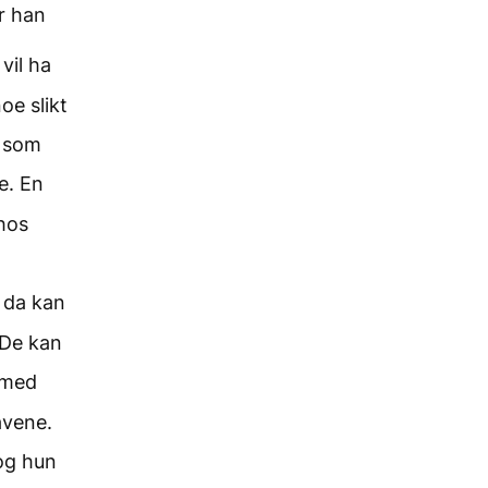
ir han
vil ha
oe slikt
, som
e. En
 hos
, da kan
 De kan
mmed
avene.
 og hun