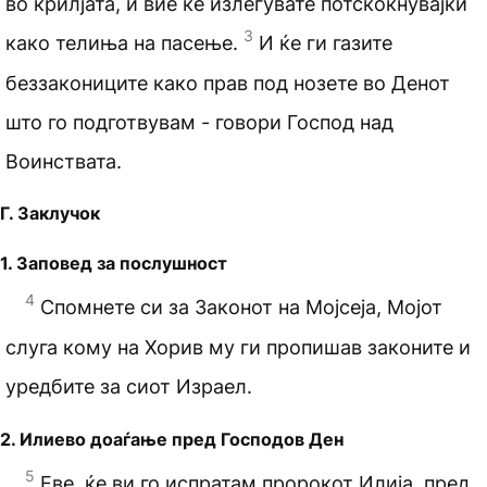
во крилјата, и вие ќе излегувате потскокнувајќи
3
како телиња на пасење.
И ќе ги газите
беззакониците како прав под нозете во Денот
што го подготвувам - говори Господ над
Воинствата.
Г. Заклучок
1. Заповед за послушност
4
Спомнете си за Законот на Мојсеја, Мојот
слуга кому на Хорив му ги пропишав законите и
уредбите за сиот Израел.
2. Илиево доаѓање пред Господов Ден
5
Еве, ќе ви го испратам пророкот Илија, пред