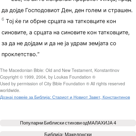
да дојде Господовиот Ден, ден голем и страшен.
6
Тој ќе ги обрне срцата на татковците кон
синовите, а срцата на синовите кон татковците,
за да не дојдам и да не ја удрам земјата со
проклетство.“
The Macedonian Bible: Old and New Testament, Konstantinov
Copyright © 1999, 2004, by Loukas Foundation ®
Used by permission of City Bible Foundation ® All rights reserved
worldwide.
Дознај повеќе за Библија: Стариот и Новиот Завет, Константинов
Популарни Библиски стихови од
МАЛАХИЈА 4
Библија: 
Македонски