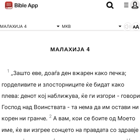
МАЛАХИЈА 4
MKB
МАЛАХИЈА 4
1
„Зашто еве, доаѓа ден вжарен како печка;
горделивите и злосторниците ќе бидат како
плева: денот кој наближува, ќе ги изгори - говори
Господ над Воинствата - та нема да им остави ни
2
корен ни гранче.
А вам, кои се боите од Моето
име, ќе ви изгрее сонцето на правдата со здравје