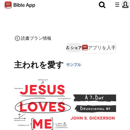
読書プラン情報
アプリを入手
シェア
主われを愛す
サンプル