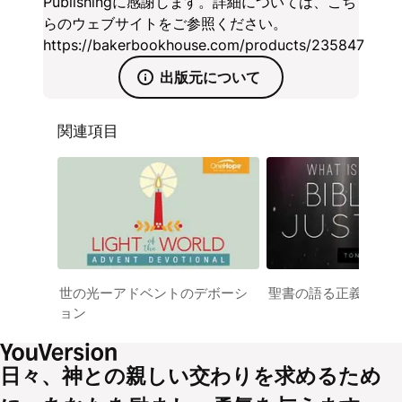
Publishingに感謝します。詳細については、こち
リスト教の確信を説き、確信する大切さの理由を明
らのウェブサイトをご参照ください。
らかにします。
https://bakerbookhouse.com/products/235847
出版元について
関連項目
世の光ーアドベントのデボーシ
聖書の語る正義とは
ョン
日々、神との親しい交わりを求めるため