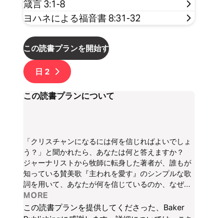
箴言 3:1-8
ヨハネによる福音書 8:31-32
この読書プランを開始する
日
2
この読書プランについて
「クリスチャンになるには何を信じればよいでしょ
う？」と聞かれたら、あなたは何と答えますか？
ジャーナリストから牧師に転身した著者が、誰もが
知っている賛美歌『主われを愛す』のシンプルな歌
詞を用いて、あなたが何を信じているのか、なぜ信
じているのかを理解するお手伝いをします。ベスト
MORE
セラー作家、ジョン・S・ディッカーソン（John S.
この読書プランを提供してくださった、Baker
Dickerson）氏が、分かりやすく忠実に本質的なキ