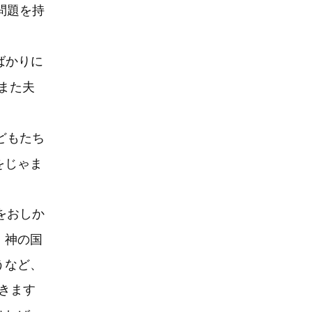
問題を持
ばかりに
また夫
どもたち
をじゃま
をおしか
。神の国
うなど、
きます