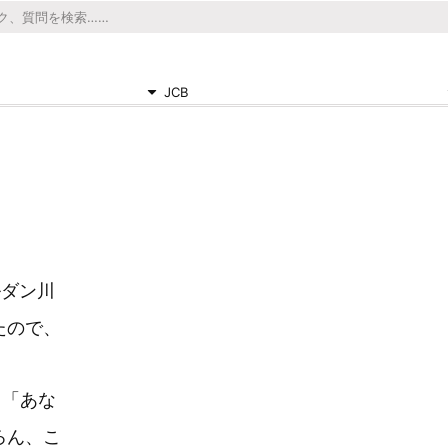
JCB
ルダン川
たので、
、「あな
ろん、こ