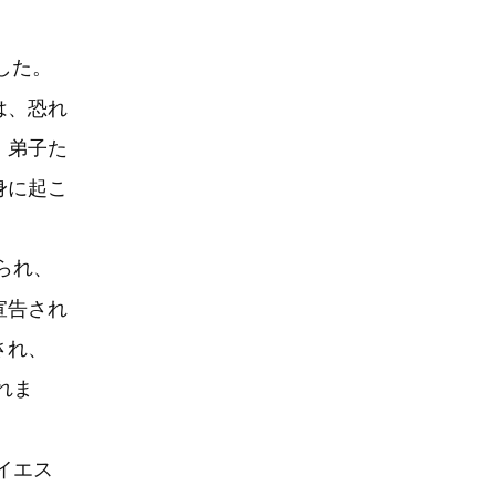
した。
は、恐れ
、弟子た
身に起こ
られ、
宣告され
され、
れま
イエス