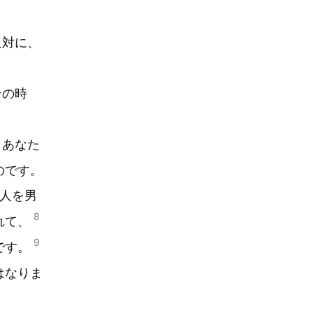
反対に、
その時
。あなた
のです。
人を男
8
れて、
9
です。
はなりま