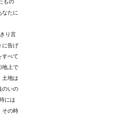
たもの
あなたに
きり言
々に告げ
をすべて
の地上で
、土地は
遠のいの
時には
、その時