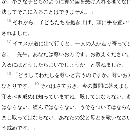
が、小さな子どものように神の国を受け入れる者でな
決してそこに入ることはできません。」
16
それから、子どもたちを抱き上げ、頭に手を置い
されました。
17
イエスが道に出て行くと、一人の人が走り寄って
き、「先生。あなたは尊いお方です。お教えください
入るにはどうしたらよいでしょうか」と尋ねました。
18
「どうしてわたしを尊いと言うのですか。尊いお
19
ひとりです。
それはさておき、今の質問に答えまし
守るべき戒めは知っていますね。殺してはならない、
はならない、盗んではならない、うそをついてはなら
まし取ってはならない、あなたの父と母とを敬いなさ
う戒めです。」