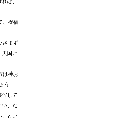
ければ、
て、祝福
ひざまず
。天国に
方は神お
ょう。
姦淫して
ない、だ
い、とい