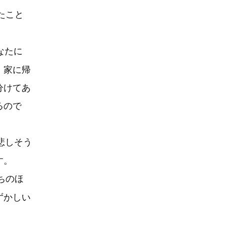
たこと
なたに
、家に帰
分けてあ
るので
悲しそう
す。
ちのほ
ずかしい