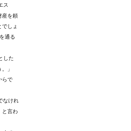
エス
財産を頼
とでしょ
を通る
とした
う。」
からで
でなけれ
」と言わ