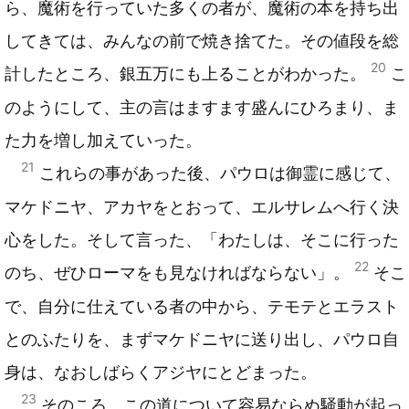
ら、魔術を行っていた多くの者が、魔術の本を持ち出
してきては、みんなの前で焼き捨てた。その値段を総
20
計したところ、銀五万にも上ることがわかった。
こ
のようにして、主の言はますます盛んにひろまり、ま
た力を増し加えていった。
21
これらの事があった後、パウロは御霊に感じて、
マケドニヤ、アカヤをとおって、エルサレムへ行く決
心をした。そして言った、「わたしは、そこに行った
22
のち、ぜひローマをも見なければならない」。
そこ
で、自分に仕えている者の中から、テモテとエラスト
とのふたりを、まずマケドニヤに送り出し、パウロ自
身は、なおしばらくアジヤにとどまった。
23
そのころ、この道について容易ならぬ騒動が起っ