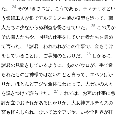
24
た。
そのいきさつは、こうである。デメテリオとい
う銀細工人が銀でアルテミス神殿の模型を造って、職
25
人たちに少なからぬ利益を得させていた。
この男が
その職人たちや、同類の仕事をしていた者たちを集め
て言った、「諸君、われわれがこの仕事で、金もうけ
26
をしていることは、ご承知のとおりだ。
しかるに、
諸君の見聞きしているように、あのパウロが、手で造
られたものは神様ではないなどと言って、エペソばか
りか、ほとんどアジヤ全体にわたって、大ぜいの人々
27
を説きつけて誤らせた。
これでは、お互の仕事に悪
評が立つおそれがあるばかりか、大女神アルテミスの
宮も軽んじられ、ひいては全アジヤ、いや全世界が拝