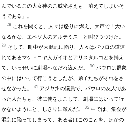
んでいるこの大女神のご威光さえも、消えてしまいそ
うである」。
28
これを聞くと、人々は怒りに燃え、大声で「大い
なるかな、エペソ人のアルテミス」と叫びつづけた。
29
そして、町中が大混乱に陥り、人々はパウロの道連
れであるマケドニヤ人ガイオとアリスタルコとを捕え
30
て、いっせいに劇場へなだれ込んだ。
パウロは群衆
の中にはいって行こうとしたが、弟子たちがそれをさ
31
せなかった。
アジヤ州の議員で、パウロの友人であ
った人たちも、彼に使をよこして、劇場にはいって行
32
かないようにと、しきりに頼んだ。
中では、集会が
混乱に陥ってしまって、ある者はこのことを、ほかの