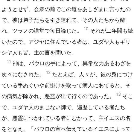
ようとせず、会衆の前でこの道をあしざまに言ったの
で、彼は弟子たちを引き連れて、その人たちから離
10
れ、ツラノの講堂で毎日論じた。
それが二年間も続
いたので、アジヤに住んでいる者は、ユダヤ人もギリ
シヤ人も皆、主の言を聞いた。
11
神は、パウロの手によって、異常な力あるわざを
12
次々になされた。
たとえば、人々が、彼の身につけ
ている手ぬぐいや前掛けを取って病人にあてると、そ
13
の病気が除かれ、悪霊が出て行くのであった。
そこ
で、ユダヤ人のまじない師で、遍歴している者たち
が、悪霊につかれている者にむかって、主イエスの名
をとなえ、「パウロの宣べ伝えているイエスによって