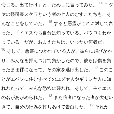
14
命じる。出て行け」と、ためしに言ってみた。
ユダ
ヤの祭司長スケワという者の七人のむすこたちも、そ
15
んなことをしていた。
すると悪霊がこれに対して言
った、「イエスなら自分は知っている。パウロもわか
っている。だが、おまえたちは、いったい何者だ」。
16
そして、悪霊につかれている人が、彼らに飛びかか
り、みんなを押えつけて負かしたので、彼らは傷を負
17
ったまま裸になって、その家を逃げ出した。
このこ
とがエペソに住むすべてのユダヤ人やギリシヤ人に知
れわたって、みんな恐怖に襲われ、そして、主イエス
18
の名があがめられた。
また信者になった者が大ぜい
19
きて、自分の行為を打ちあけて告白した。
それか