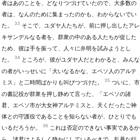
者はあのことを、どなりつづけていたので、大多数の
者は、なんのために集まったのかも、わからないでい
33
た。
そこで、ユダヤ人たちが、前に押し出したアレ
キサンデルなる者を、群衆の中のある人たちが促した
ため、彼は手を振って、人々に弁明を試みようとし
34
た。
ところが、彼がユダヤ人だとわかると、みんな
の者がいっせいに「大いなるかな、エペソ人のアルテ
35
ミス」と二時間ばかりも叫びつづけた。
ついに、市
の書記役が群衆を押し静めて言った、「エペソの諸
君、エペソ市が大女神アルテミスと、天くだったご神
体との守護役であることを知らない者が、ひとりでも
36
いるだろうか。
これは否定のできない事実であるか
ら、諸君はよろしく静かにしているべきで、乱暴な行