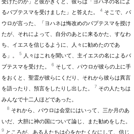
受けたのか」と彼がきくと、彼らは「ヨハネの名によ
4
るバプテスマを受けました」と答えた。
そこで、パ
ウロが言った、「ヨハネは悔改めのバプテスマを授け
たが、それによって、自分のあとに来るかた、すなわ
ち、イエスを信じるように、人々に勧めたのであ
5
る」。
人々はこれを聞いて、主イエスの名によるバ
6
プテスマを受けた。
そして、パウロが彼らの上に手
をおくと、聖霊が彼らにくだり、それから彼らは異言
7
を語ったり、預言をしたりし出した。
その人たちは
みんなで十二人ほどであった。
8
それから、パウロは会堂にはいって、三か月のあ
いだ、大胆に神の国について論じ、また勧めをした。
9
ところが、ある人たちは心をかたくなにして、信じ