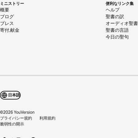
ミニストリー
便利なリンク集
概要
ヘルプ
ブログ
聖書の訳
プレス
オーディオ聖書
寄付,献金
聖書の言語
今日の聖句
日本語
©
2026
YouVersion
プライバシー規約
利用規約
脆弱性の開示