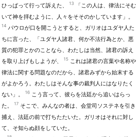
13
ひっぱって行って訴えた、
「この人は、律法にそむ
いて神を拝むように、人々をそそのかしています」。
14
パウロが口を開こうとすると、ガリオはユダヤ人た
ちに言った、「ユダヤ人諸君、何か不法行為とか、悪
質の犯罪とかのことなら、わたしは当然、諸君の訴え
15
を取り上げもしようが、
これは諸君の言葉や名称や
律法に関する問題なのだから、諸君みずから始末する
がよかろう。わたしはそんな事の裁判人にはなりたく
16
ない」。
こう言って、彼らを法廷から追いはらっ
17
た。
そこで、みんなの者は、会堂司ソステネを引き
捕え、法廷の前で打ちたたいた。ガリオはそれに対し
て、そ知らぬ顔をしていた。
18