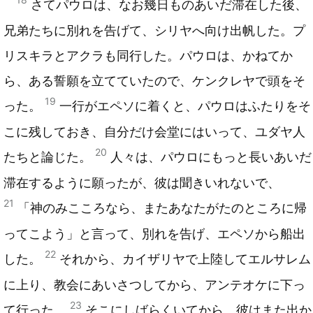
さてパウロは、なお幾日ものあいだ滞在した後、
兄弟たちに別れを告げて、シリヤへ向け出帆した。プ
リスキラとアクラも同行した。パウロは、かねてか
ら、ある誓願を立てていたので、ケンクレヤで頭をそ
19
った。
一行がエペソに着くと、パウロはふたりをそ
こに残しておき、自分だけ会堂にはいって、ユダヤ人
20
たちと論じた。
人々は、パウロにもっと長いあいだ
滞在するように願ったが、彼は聞きいれないで、
21
「神のみこころなら、またあなたがたのところに帰
ってこよう」と言って、別れを告げ、エペソから船出
22
した。
それから、カイザリヤで上陸してエルサレム
に上り、教会にあいさつしてから、アンテオケに下っ
23
て行った。
そこにしばらくいてから、彼はまた出か