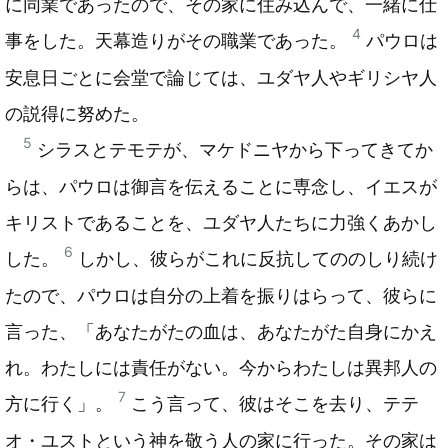
に同業であったので、その家に住み込んで、一緒に仕
4
事をした。天幕造りがその職業であった。
パウロは
安息日ごとに会堂で論じては、ユダヤ人やギリシヤ人
の説得に努めた。
5
シラスとテモテが、マケドニヤから下ってきてか
らは、パウロは御言を伝えることに専念し、イエスが
キリストであることを、ユダヤ人たちに力強くあかし
6
した。
しかし、彼らがこれに反抗してののしり続け
たので、パウロは自分の上着を振りはらって、彼らに
言った、「あなたがたの血は、あなたがた自身にかえ
れ。わたしには責任がない。今からわたしは異邦人の
7
方に行く」。
こう言って、彼はそこを去り、テテ
オ・ユストという神を敬う人の家に行った。その家は