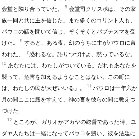
8
会堂と隣り合っていた。
会堂司クリスポは、その家
族一同と共に主を信じた。また多くのコリント人も、
パウロの話を聞いて信じ、ぞくぞくとバプテスマを受
9
けた。
すると、ある夜、幻のうちに主がパウロに言
われた、「恐れるな。語りつづけよ、黙っているな。
10
あなたには、わたしがついている。だれもあなたを
襲って、危害を加えるようなことはない。この町に
11
は、わたしの民が大ぜいいる」。
パウロは一年六か
月の間ここに腰をすえて、神の言を彼らの間に教えつ
づけた。
12
ところが、ガリオがアカヤの総督であった時、ユ
ダヤ人たちは一緒になってパウロを襲い、彼を法廷に