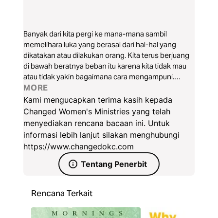
Banyak dari kita pergi ke mana-mana sambil
memelihara luka yang berasal dari hal-hal yang
dikatakan atau dilakukan orang. Kita terus berjuang
di bawah beratnya beban itu karena kita tidak mau
atau tidak yakin bagaimana cara mengampuni.
Rencana ini bukan tentang membiarkan seseorang
MORE
lolos atau membuat orang lain merasa lebih baik. Ini
Kami mengucapkan terima kasih kepada
untuk Anda. Ini tentang belajar bagaimana
Changed Women's Ministries yang telah
mengampuni sehingga Anda dapat sembuh,
menyediakan rencana bacaan ini. Untuk
terbebas dari masa lalu Anda, dan memulai hidup
informasi lebih lanjut silakan menghubungi
yang berubah.
https://www.changedokc.com
Tentang Penerbit
Rencana Terkait