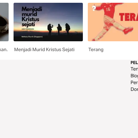
kan.
Menjadi Murid Kristus Sejati
Terang
PE
Te
Blo
Per
Do