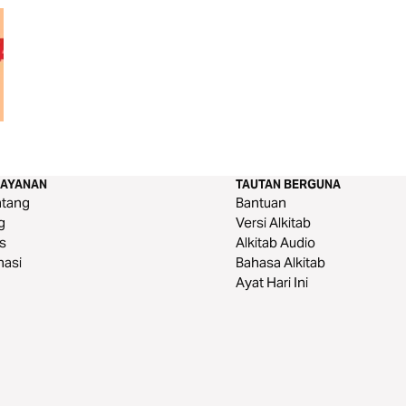
Growing Outward: Mengalami
Kristus, Mengubah Dunia
LAYANAN
TAUTAN BERGUNA
ntang
Bantuan
g
Versi Alkitab
s
Alkitab Audio
nasi
Bahasa Alkitab
Ayat Hari Ini