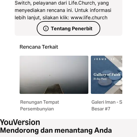
Switch, pelayanan dari Life.Church, yang
menyediakan rencana ini. Untuk informasi
lebih lanjut, silakan klik: www.life.church
Tentang Penerbit
Rencana Terkait
Renungan Tempat
Galeri Iman - Seri Ye
Persembunyian
Besar #7
Mendorong dan menantang Anda