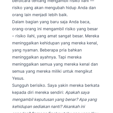
berbicara tentang mengambil risiko ilahi —
risiko yang akan mengubah hidup Anda dan
orang lain menjadi lebih baik.
Dalam bagian yang baru saja Anda baca,
orang-orang ini mengambil risiko yang besar
– risiko ilahi, yang amat sangat besar. Mereka
meninggalkan kehidupan yang mereka kenal,
yang nyaman. Beberapa pria bahkan
meninggalkan ayahnya. Tapi mereka
meninggalkan semua yang mereka kenal dan
semua yang mereka miliki untuk mengikut
Yesus.
Sungguh berisiko. Saya yakin mereka berkata
kepada diri mereka sendiri:
Apakah saya
mengambil keputusan yang benar? Apa yang
kehidupan sediakan nanti? Akankah ini