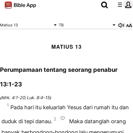
Matius 13
TB
MATIUS 13
Perumpamaan tentang seorang penabur
13:1-23
Mrk. 4:1-20
Luk. 8:4-15
(
;
)
1
Pada hari itu keluarlah Yesus dari rumah itu dan
2
duduk di tepi danau.
Maka datanglah orang
banyak berbondong-bondong lalu mengerumuni