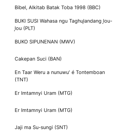
Bibel, Alkitab Batak Toba 1998 (BBC)
BUKI SUSI Wahasa ngu Taghul᷊andang l᷊ou-
l᷊ou (PLT)
BUKO SIPUNENAN (MWV)
Cakepan Suci (BAN)
En Taar Weru a nunuwu' é Tontemboan
(TNT)
Er Imtamnyi Uram (MTG)
Er Imtamnyi Uram (MTG)
Jaji ma Su-sungi (SNT)