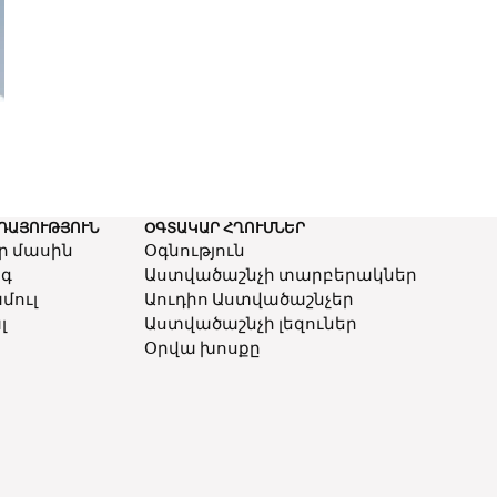
ՌԱՅՈՒԹՅՈՒՆ
ՕԳՏԱԿԱՐ ՀՂՈՒՄՆԵՐ
ր մասին
Օգնություն
ոգ
Աստվածաշնչի տարբերակներ
մուլ
Աուդիո Աստվածաշնչեր
լ
Աստվածաշնչի լեզուներ
Օրվա խոսքը