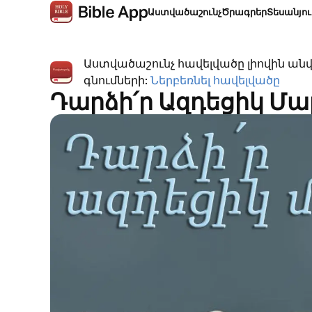
Աստվածաշունչ
Ծրագրեր
Տեսանյո
Աստվածաշունչ հավելվածը լիովին ան
գնումների:
Ներբեռնել հավելվածը
Դարձի՛ր Ազդեցիկ Մա