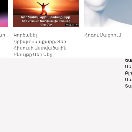
նի
Կործանել
Հոգու Մաքրում
Կրիպտոնաքարը. Տեր
Հիսուսի Աստվածային
Բնույթը Մեր Մեջ
ԾԱ
Մե
Բլ
Մա
Տա