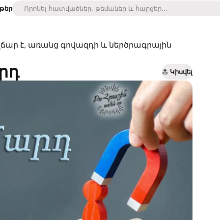
ւթեր
վճար է, առանց գովազդի և ներծրագրային
րդ
Կիսվել