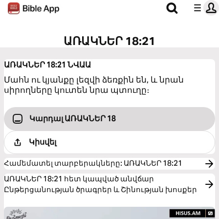
ԱՌԱԿՆԵՐ 18:21
ԱՌԱԿՆԵՐ 18:21
ՆՎԱԱ
Մահն ու կյանքը լեզվի ձեռքին են, և նրան
սիրողները կուտեն նրա պտուղը։
Կարդալ ԱՌԱԿՆԵՐ 18
Կիսվել
Համեմատել տարբերակները
:
ԱՌԱԿՆԵՐ 18:21
ԱՌԱԿՆԵՐ 18:21 հետ կապված անվճար
Ընթերցանության ծրագրեր և Շինության խոսքեր