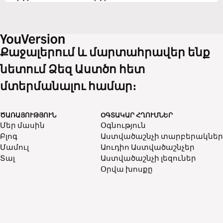
Քաջալերում և մարտահրավեր ենք
նետում Ձեզ Աստծո հետ
մտերմանալու համար։
ԾԱՌԱՅՈՒԹՅՈՒՆ
ՕԳՏԱԿԱՐ ՀՂՈՒՄՆԵՐ
Մեր մասին
Օգնություն
Բլոգ
Աստվածաշնչի տարբերակներ
Մամուլ
Աուդիո Աստվածաշնչեր
Տալ
Աստվածաշնչի լեզուներ
Օրվա խոսքը