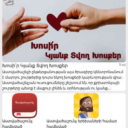
Խոսի՛ր Կյանք Տվող Խոսքեր
5 օր
Աստվածաշնչի ընթերցանության այս ծրագիրը կենտրոնանում
է մարդու շուրթերից դուրս եկող խոսքերի կարևորության վրա։
Աստվածաշնչյան ուսուցումները շեշտում են, որ քրիստոնյայի
շուրթերը պետք է մաքուր լինեն և օրհնության ու կյանք
փոխանցող խոսքեր բխեցնեն, այլ ոչ թե տրտունջ, բամբասանք
ու չարախոսություն։ Հավատում եմ, որ Սուրբ Հոգու
ներգործության շնորհիվ այս ընթերցանության շարքը կփոխի
Ձեր վերաբերմունքը Ձեր շուրթերից դուրս եկող խոսքերի
հանդեպ, և դրանք օրհնություն ու կյանք կփոխանցեն Ձեր
շրջապատի մարդկանց։
Աստվածաշունչ
Աստվածաշունչ երեխաների համար
հավելված
հավելված