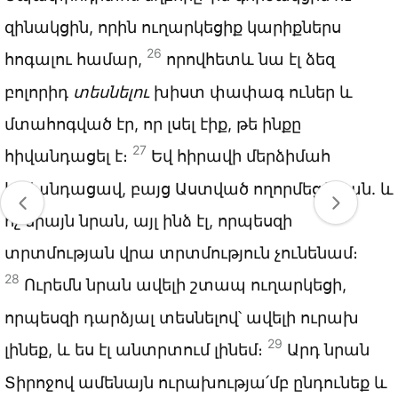
զինակցին, որին ուղարկեցիք կարիքներս
26
հոգալու համար,
որովհետև նա էլ ձեզ
բոլորիդ
տեսնելու
խիստ փափագ ուներ և
մտահոգված էր, որ լսել էիք, թե ինքը
27
հիվանդացել է։
Եվ հիրավի մերձիմահ
հիվանդացավ, բայց Աստված ողորմեց նրան. և
ոչ միայն նրան, այլ ինձ էլ, որպեսզի
տրտմության վրա տրտմություն չունենամ։
28
Ուրեմն նրան ավելի շտապ ուղարկեցի,
որպեսզի դարձյալ տեսնելով՝ ավելի ուրախ
29
լինեք, և ես էլ անտրտում լինեմ։
Արդ նրան
Տիրոջով ամենայն ուրախությա՛մբ ընդունեք և