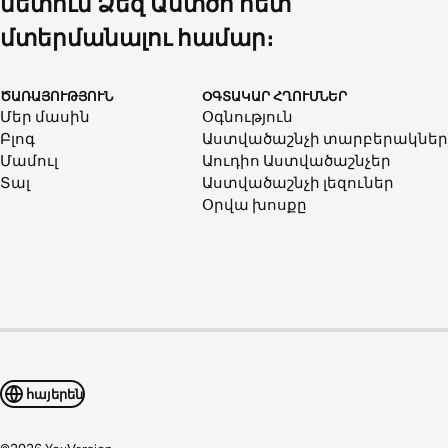
նետում Ձեզ Աստծո հետ
մտերմանալու համար։
ԾԱՌԱՅՈՒԹՅՈՒՆ
ՕԳՏԱԿԱՐ ՀՂՈՒՄՆԵՐ
Մեր մասին
Օգնություն
Բլոգ
Աստվածաշնչի տարբերակներ
Մամուլ
Աուդիո Աստվածաշնչեր
Տալ
Աստվածաշնչի լեզուներ
Օրվա խոսքը
հայերեն