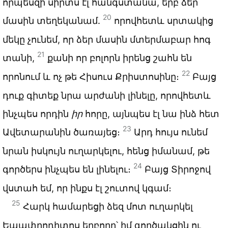
որպեսզի սիրտս էլ հանգստանա, երբ ձեր
20
մասին տեղեկանամ.
որովհետև սրտակից
մեկը չունեմ, որ ձեր մասին մտերմաբար հոգ
21
տանի,
քանի որ բոլորն իրենց շահն են
22
որոնում և ոչ թե Հիսուս Քրիստոսինը։
Բայց
դուք գիտեք նրա արժանի լինելը, որովհետև
ինչպես որդին
իր
հորը, այնպես էլ նա ինձ հետ
23
Ավետարանին ծառայեց։
Արդ հույս ունեմ
նրան իսկույն ուղարկելու, հենց իմանամ, թե
24
գործերս ինչպես են լինելու։
Բայց Տիրոջով
վստահ եմ, որ ինքս էլ շուտով կգամ։
25
Հարկ համարեցի ձեզ մոտ ուղարկել
Եպափրոդիտոս եղբորը՝ իմ գործակցին ու