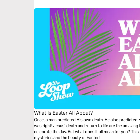
with you as Comforter, Life-giver, & Friend.
What Is Easter All About?
Once, a man predicted His own death. He also predicted H
was right! Jesus’ death and return to life are the amazing t
celebrate the day. But what does it all mean for you? This
mysteries and the beauty of Easter!