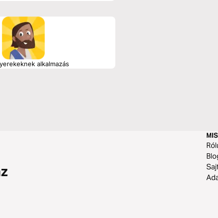
gyerekeknek alkalmazás
MIS
Ról
Blo
Saj
az
Ad