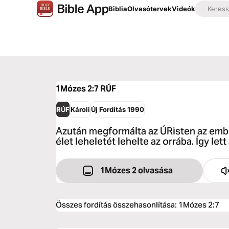
Biblia
Olvasótervek
Videók
1Mózes 2:7
RÚF
RÚF
Károli
Új Fordítás 1990
Azután megformálta az ÚRisten az ember
élet leheletét lehelte az orrába. Így let
1Mózes 2 olvasása
Összes fordítás összehasonlítása
:
1Mózes 2:7