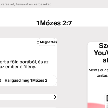
1Mózes 2:7
Megosztás
Sz
YouV
a
t a föld porából, és az
t az ember élőlény.
Ments el ige
tanítá
Hallgasd meg
1Mózes 2