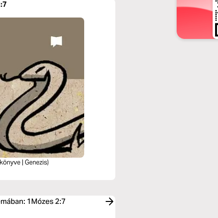
:7
könyve | Genezis)
témában: 1Mózes 2:7