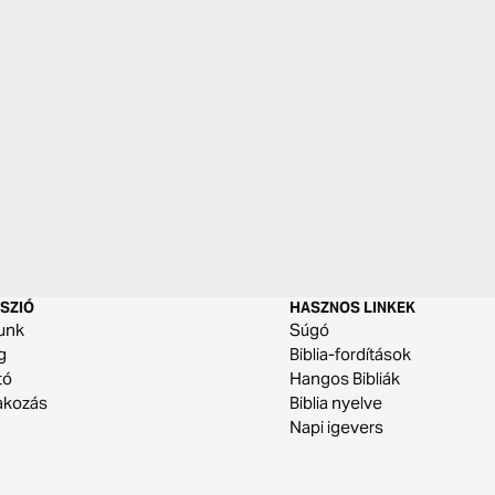
SZIÓ
HASZNOS LINKEK
unk
Súgó
g
Biblia-fordítások
tó
Hangos Bibliák
akozás
Biblia nyelve
Napi igevers