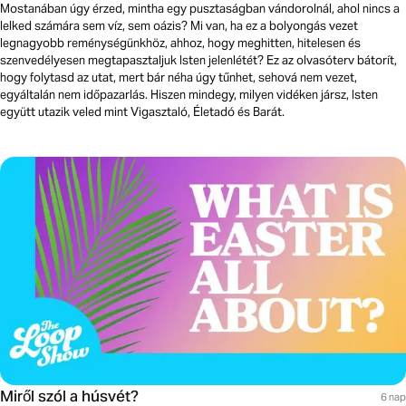
Mostanában úgy érzed, mintha egy pusztaságban vándorolnál, ahol nincs a
lelked számára sem víz, sem oázis? Mi van, ha ez a bolyongás vezet
legnagyobb reménységünkhöz, ahhoz, hogy meghitten, hitelesen és
szenvedélyesen megtapasztaljuk Isten jelenlétét? Ez az olvasóterv bátorít,
hogy folytasd az utat, mert bár néha úgy tűnhet, sehová nem vezet,
egyáltalán nem időpazarlás. Hiszen mindegy, milyen vidéken jársz, Isten
együtt utazik veled mint Vigasztaló, Életadó és Barát.
Miről szól a húsvét?
6 nap