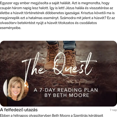
Egyszer egy ember megjósolta a saját halálát. Azt is megmondta, hogy
csupán három napig lesz halott. Így is lett! Jézus halála és visszatérése az
életbe a húsvét történetének döbbenetes igazságai. Krisztus követői ma is
megünneplik ezt a hatalmas eseményt. Számodra mit jelent a húsvét? Ez az
olvasóterv betekintést nyújt a húsvét titokzatos és csodálatos
eseményeibe.
A felfedező utazás
7 nap
Ebben a hétnapos olvasótervben Beth Moore a Szentírás kérdéseit