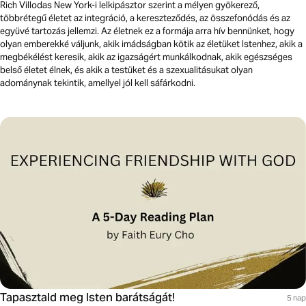
Rich Villodas New York-i lelkipásztor szerint a mélyen gyökerező,
többrétegű életet az integráció, a kereszteződés, az összefonódás és az
együvé tartozás jellemzi. Az életnek ez a formája arra hív bennünket, hogy
olyan emberekké váljunk, akik imádságban kötik az életüket Istenhez, akik a
megbékélést keresik, akik az igazságért munkálkodnak, akik egészséges
belső életet élnek, és akik a testüket és a szexualitásukat olyan
adománynak tekintik, amellyel jól kell sáfárkodni.
Tapasztald meg Isten barátságát!
5 nap