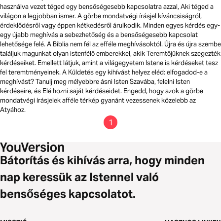
használva vezet téged egy bensőségesebb kapcsolatra azzal, Aki téged a
világon a legjobban ismer. A görbe mondatvégi írásjel kíváncsiságról,
érdeklődésről vagy éppen kétkedésről árulkodik. Minden egyes kérdés egy-
egy újabb meghívás a sebezhetőség és a bensőségesebb kapcsolat
lehetősége felé. A Biblia nem fél az efféle meghívásoktól. Újra és újra szembe
találjuk magunkat olyan istenfélő emberekkel, akik Teremtőjüknek szegezték
kérdéseiket. Emellett látjuk, amint a világegyetem Istene is kérdéseket tesz
fel teremtményeinek. A Küldetés egy kihívást helyez eléd: elfogadod-e a
meghívást? Tanulj meg mélyebbre ásni Isten Szavába, felelni Isten
kérdéseire, és Elé hozni saját kérdéseidet. Engedd, hogy azok a görbe
mondatvégi írásjelek afféle térkép gyanánt vezessenek közelebb az
Atyához.
1
Bátorítás és kihívás arra, hogy minden
nap keressük az Istennel való
bensőséges kapcsolatot.