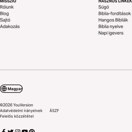
MISSZIÓ
HASZNOS LINKEK
Rólunk
Súgó
Blog
Biblia-fordítások
Sajtó
Hangos Bibliák
Adakozás
Biblia nyelve
Napi igevers
Magyar
©
2026
YouVersion
Adatvédelmi irányelvek
ÁSZF
Felelős közzététel