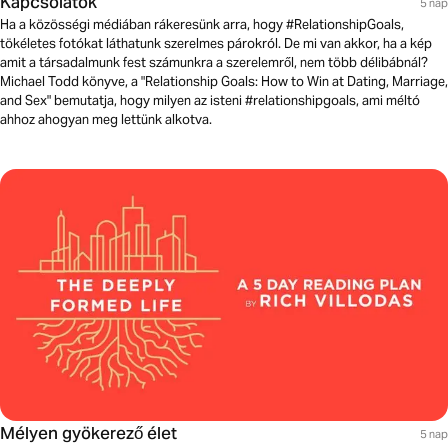
Kapcsolatok
5 nap
Ha a közösségi médiában rákeresünk arra, hogy #RelationshipGoals,
tökéletes fotókat láthatunk szerelmes párokról. De mi van akkor, ha a kép
amit a társadalmunk fest számunkra a szerelemről, nem több délibábnál?
Michael Todd könyve, a "Relationship Goals: How to Win at Dating, Marriage,
and Sex" bemutatja, hogy milyen az isteni #relationshipgoals, ami méltó
ahhoz ahogyan meg lettünk alkotva.
Mélyen gyökerező élet
5 nap