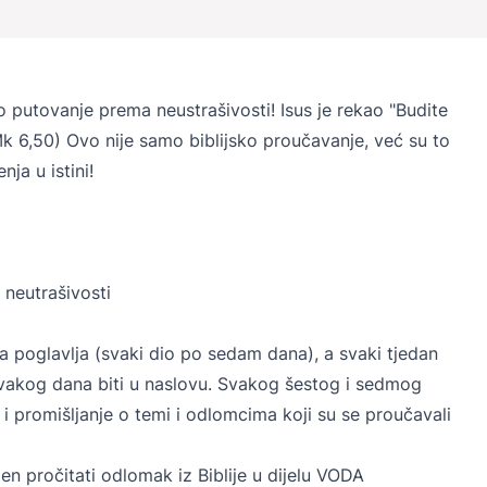
o putovanje prema neustrašivosti! Isus je rekao "Budite
(Mk 6,50) Ovo nije samo biblijsko proučavanje, već su to
nja u istini!
 neutrašivosti
dna poglavlja (svaki dio po sedam dana), a svaki tjedan
vakog dana biti u naslovu. Svakog šestog i sedmog
 i promišljanje o temi i odlomcima koji su se proučavali
en pročitati odlomak iz Biblije u dijelu VODA