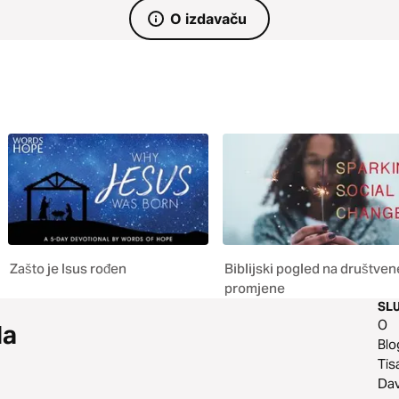
O izdavaču
Zašto je Isus rođen
Biblijski pogled na društven
promjene
SL
O
da
Blo
Tis
Da