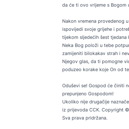
da će ti ovo vrijeme s Bogom 
Nakon vremena provedenog u što
ispovijedi svoje grijehe i potr
tijekom sljedećih šest tjedana 
Neka Bog položi u tebe potpuno
zamijeniti bilokakav strah i ne
Njegov glas, da ti pomogne vidj
poduzeo korake koje On od teb
Oduševi se! Gospod će činiti n
prepunjeno Gospodom!
Ukoliko nije drugačije naznače
iz prijevoda CCK. Copyright ©
Sva prava pridržana.