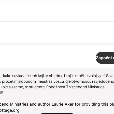
Započni o
j kako savladati strah koji te obuzima i koji te koči u tvojoj vjeri. 
u prožetim slobodom, neustrašivošću, djelotvornošću i svjedočenj
koje su same, te studente. Pobožnost Thistlebend Ministries.
RE
bend Ministries and author Laurie Aker for providing this pl
ottage.org