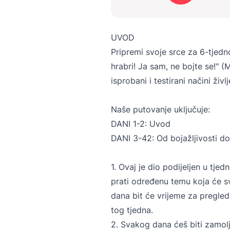
UVOD
Pripremi svoje srce za 6-tjedn
hrabri! Ja sam, ne bojte se!" 
isprobani i testirani načini življe
Naše putovanje uključuje:
DANI 1-2: Uvod
DANI 3-42: Od bojažljivosti do
1. Ovaj je dio podijeljen u tje
prati određenu temu koja će s
dana bit će vrijeme za pregled
tog tjedna.
2. Svakog dana ćeš biti zamolj