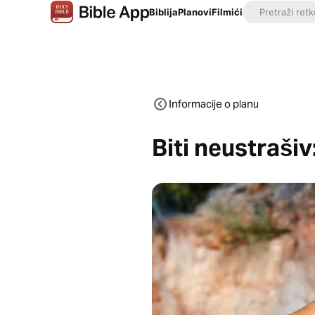
Biblija
Planovi
Filmići
Informacije o planu
Biti neustrašiv