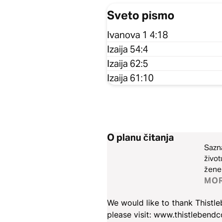
Sveto pismo
Ivanova 1 4:18
Izaija 54:4
Izaija 62:5
Izaija 61:10
O planu čitanja
Sazna
život
žene 
MO
We would like to thank Thistle
please visit: www.thistlebendc