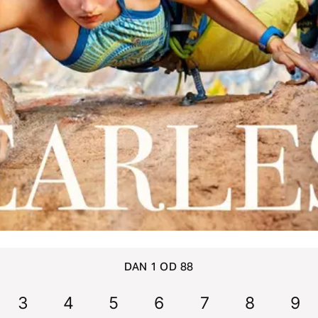
DAN 1 OD 88
3
4
5
6
7
8
9