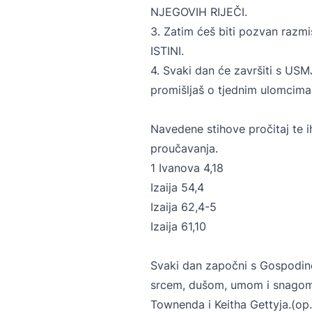
NJEGOVIH RIJEČI.
3. Zatim ćeš biti pozvan razmis
ISTINI.
4. Svaki dan će završiti s USM
promišljaš o tjednim ulomcima
Navedene stihove pročitaj te i
proučavanja.
1 Ivanova 4,18
Izaija 54,4
Izaija 62,4-5
Izaija 61,10
Svaki dan započni s Gospodin
srcem, dušom, umom i snagom.
Townenda i Keitha Gettyja.(op