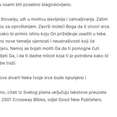
u osami biti posebno blagoslovljeno.
vanju, uđi u molitvu slavljenja i zahvaljivanja. Zatim
ebu za oproštenjem. Završi moleći Boga da ti otvori srce
kako bi primio istinu koju On priželjkuje usaditi u tebe.
 nove temelje vjernosti i neustrašivosti koji će
vjeru. Nemoj se bojati moliti Ga da ti pomogne čuti
eti Ga, i da ti dadne milost koja ti je potrebna kako bi
e traži.
ove stvari! Neka tvoje srce bude ispunjeno i
no, citati iz Svetog pisma uključuju tekstove preuzete
 2001 Crossway Bibles, odjel Good New Publishers.