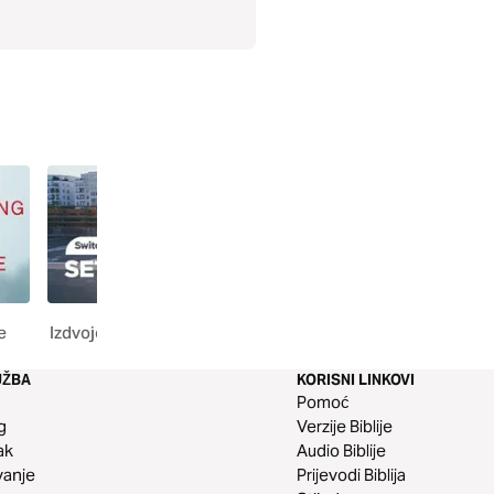
e
Izdvojen
Tvoji prvi koraci
UŽBA
KORISNI LINKOVI
Pomoć
g
Verzije Biblije
ak
Audio Biblije
vanje
Prijevodi Biblija