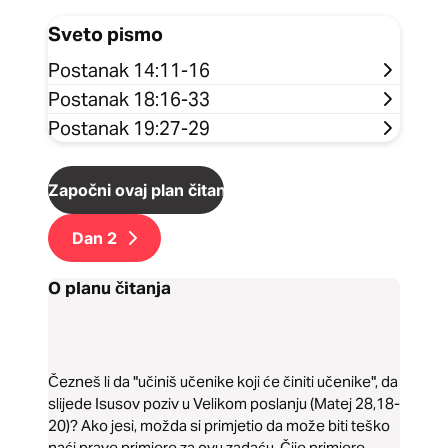
Sveto pismo
Postanak 14:11-16
Postanak 18:16-33
Postanak 19:27-29
Započni ovaj plan čitanja
Dan
2
O planu čitanja
Čezneš li da "učiniš učenike koji će činiti učenike", da
slijede Isusov poziv u Velikom poslanju (Matej 28,18-
20)? Ako jesi, možda si primjetio da može biti teško
naći prave primjere za ovu zadaću. Čije primjere