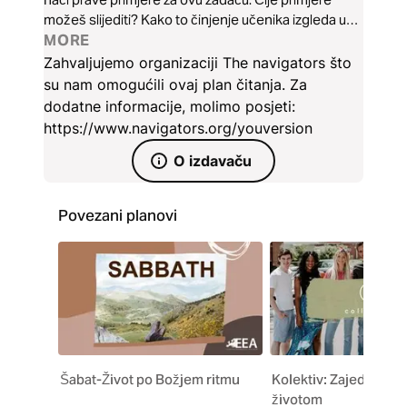
možeš slijediti? Kako to činjenje učenika izgleda u
svakodnevnom životu? Pogledajmo u Stari zavjet da
MORE
vidimo kako pet muškaraca i žena ulažu u druge,
Zahvaljujemo organizaciji The navigators što
Life-to-Life®. (Život u život, op.prev.)
su nam omogućili ovaj plan čitanja. Za
dodatne informacije, molimo posjeti:
https://www.navigators.org/youversion
O izdavaču
Povezani planovi
Šabat-Život po Božjem ritmu
Kolektiv: Zajednička 
životom