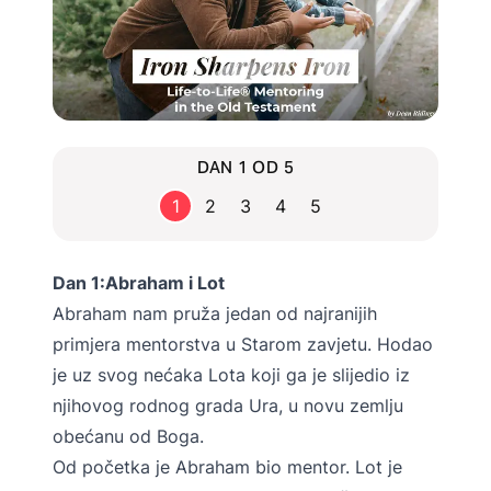
DAN 1 OD 5
1
2
3
4
5
Dan 1:
Abraham i Lot
Abraham nam pruža jedan od najranijih
primjera mentorstva u Starom zavjetu. Hodao
je uz svog nećaka Lota koji ga je slijedio iz
njihovog rodnog grada Ura, u novu zemlju
obećanu od Boga.
Od početka je Abraham bio mentor. Lot je