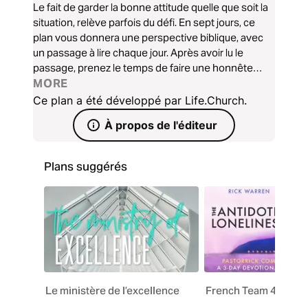
Le fait de garder la bonne attitude quelle que soit la
situation, relève parfois du défi. En sept jours, ce
plan vous donnera une perspective biblique, avec
un passage à lire chaque jour. Après avoir lu le
passage, prenez le temps de faire une honnête
introspection, et laissez Dieu vous guider dans votre
MORE
situation.
Ce plan a été développé par Life.Church.
À propos de l'éditeur
Plans suggérés
Le ministère de l’excellence
French Team 4