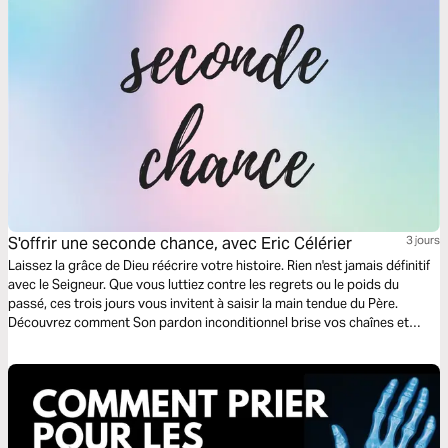
S'offrir une seconde chance, avec Eric Célérier
3 jours
Laissez la grâce de Dieu réécrire votre histoire. Rien n'est jamais définitif
avec le Seigneur. Que vous luttiez contre les regrets ou le poids du
passé, ces trois jours vous invitent à saisir la main tendue du Père.
Découvrez comment Son pardon inconditionnel brise vos chaînes et
ouvre la porte à une restauration profonde. À travers des méditations
bibliques et des défis concrets, apprenez à embrasser cette seconde
chance pour devenir la nouvelle créature que Dieu a déjà vue en vous.
Commencez aujourd’hui votre chemin vers une vie transformée. Avec le
pasteur Eric Célérier, fondateur de HelloBible.