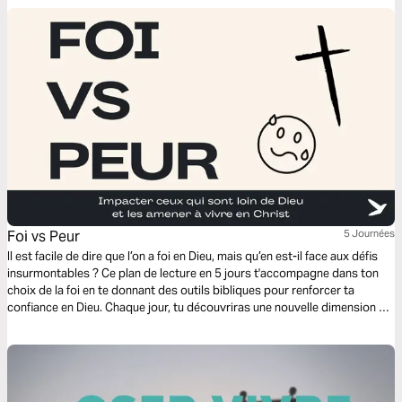
Foi vs Peur
5 Journées
Il est facile de dire que l’on a foi en Dieu, mais qu’en est-il face aux défis
insurmontables ? Ce plan de lecture en 5 jours t'accompagne dans ton
choix de la foi en te donnant des outils bibliques pour renforcer ta
confiance en Dieu. Chaque jour, tu découvriras une nouvelle dimension de
la foi et comment marcher dans Ses promesses, même lorsque tout
semble impossible. Laisse ces lectures transformer ta perspective face
aux défis et répondre à l’appel divin de marcher par la foi.