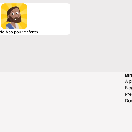
ble App pour enfants
MIN
À p
Blo
Pr
Do