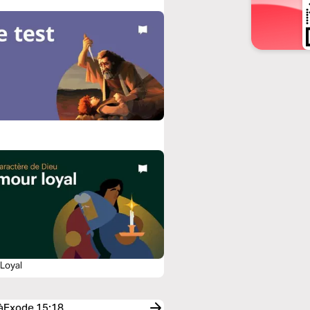
t
Loyal
s àExode 15:18