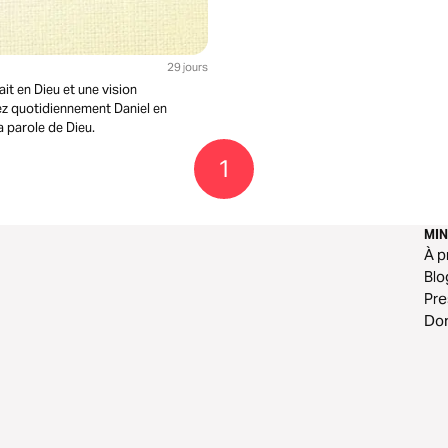
29 jours
ait en Dieu et une vision
ez quotidiennement Daniel en
a parole de Dieu.
1
MIN
À p
Blo
Pr
Do