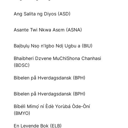
Ang Salita ng Diyos (ASD)
Asante Twi Nkwa Asɛm (ASNA)
Baịbụlụ Nsọ nʼIgbo Ndị Ugbu a (BIU)
Bhaibheri Dzvene MuChiShona Chanhasi
(BDSC)
Bibelen på Hverdagsdansk (BPH)
Bibelen på Hverdagsdansk (BPH)
Bíbélì Mímọ́ ní Èdè Yorùbá Òde-Òní
(BMYO)
En Levende Bok (ELB)