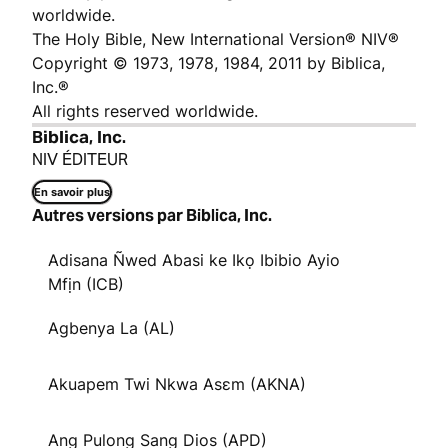
worldwide.
The Holy Bible, New International Version® NIV®
Copyright © 1973, 1978, 1984, 2011 by Biblica,
Inc.®
All rights reserved worldwide.
Biblica, Inc.
NIV ÉDITEUR
En savoir plus
Autres versions par Biblica, Inc.
Adisana Ñwed Abasi ke Ikọ Ibibio Ayio
Mfịn (ICB)
Agbenya La (AL)
Akuapem Twi Nkwa Asɛm (AKNA)
Ang Pulong Sang Dios (APD)