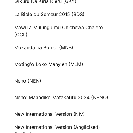
Gĩkũrũ Na Kĩrĩa Kĩerũ (GKY)
La Bible du Semeur 2015 (BDS)
Mawu a Mulungu mu Chichewa Chalero
(CCL)
Mokanda na Bomoi (MNB)
Motingʼo Loko Manyien (MLM)
Neno (NEN)
Neno: Maandiko Matakatifu 2024 (NENO)
New International Version (NIV)
New International Version (Anglicised)