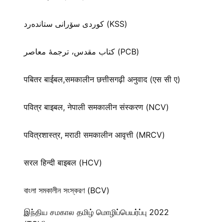
كوردی سۆرانی ستانده‌رد (KSS)
کتاب مقدس، ترجمۀ معاصر (PCB)
पबितर बाईबल,समकालीन छत्तीसगढ़ी अनुवाद (एस सी ए)
पवित्र बाइबल, नेपाली समकालीन संस्करण (NCV)
पवित्रशास्त्र, मराठी समकालीन आवृत्ती (MRCV)
सरल हिन्दी बाइबल (HCV)
বাংলা সমকালীন সংস্করণ (BCV)
இந்திய சமகால தமிழ் மொழிப்பெயர்ப்பு 2022