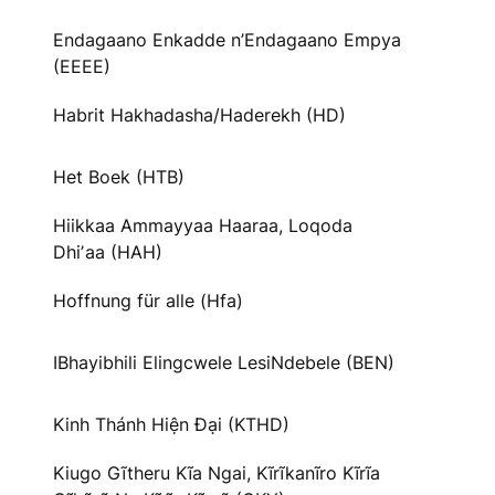
Endagaano Enkadde n’Endagaano Empya
(EEEE)
Habrit Hakhadasha/Haderekh (HD)
Het Boek (HTB)
Hiikkaa Ammayyaa Haaraa, Loqoda
Dhiʼaa (HAH)
Hoffnung für alle (Hfa)
IBhayibhili Elingcwele LesiNdebele (BEN)
Kinh Thánh Hiện Đại (KTHD)
Kiugo Gĩtheru Kĩa Ngai, Kĩrĩkanĩro Kĩrĩa