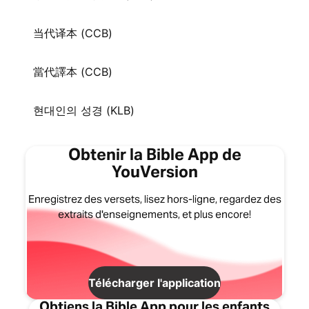
当代译本 (CCB)
當代譯本 (CCB)
현대인의 성경 (KLB)
Obtenir la Bible App de
YouVersion
Enregistrez des versets, lisez hors-ligne, regardez des
extraits d'enseignements, et plus encore!
Télécharger l'application
Obtiens la Bible App pour les enfants