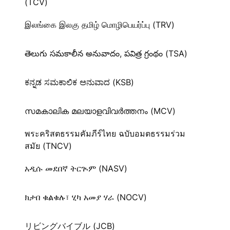
(TCV)
இலங்கை இலகு தமிழ் மொழிபெயர்ப்பு (TRV)
తెలుగు సమకాలీన అనువాదం, పవిత్ర గ్రంథం (TSA)
ಕನ್ನಡ ಸಮಕಾಲಿಕ ಅನುವಾದ (KSB)
സമകാലിക മലയാളവിവർത്തനം (MCV)
พระคริสตธรรมคัมภีร์ไทย ฉบับอมตธรรมร่วม
สมัย (TNCV)
አዲሱ መደበኛ ትርጒም (NASV)
ክታበ ቁልቁሉ፣ ሂካ አመያ ሃራ (NOCV)
リビングバイブル (JCB)