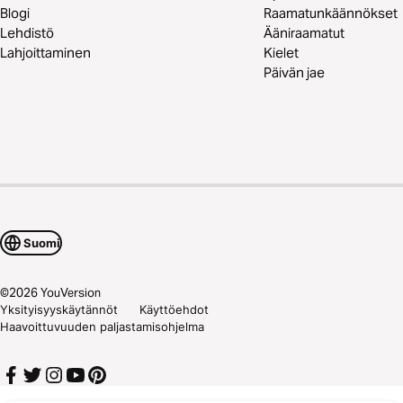
Blogi
Raamatunkäännökset
Lehdistö
Ääniraamatut
Lahjoittaminen
Kielet
Päivän jae
Suomi
©
2026
YouVersion
Yksityisyyskäytännöt
Käyttöehdot
Haavoittuvuuden paljastamisohjelma