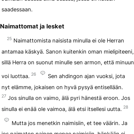
saadessaan.
Naimattomat ja lesket
25
Naimattomista naisista minulla ei ole Herran
antamaa käskyä. Sanon kuitenkin oman mielipiteeni,
sillä Herra on suonut minulle sen armon, että minuun
26
voi luottaa.
Sen ahdingon ajan vuoksi, jota
nyt elämme, jokaisen on hyvä pysyä entisellään.
27
Jos sinulla on vaimo, älä pyri hänestä eroon. Jos
28
sinulla ei enää ole vaimoa, älä etsi itsellesi uutta.
Mutta jos menetkin naimisiin, et tee väärin. Ja
jos naimaton nainen menee naimisiin, hänkään ei