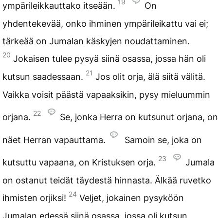
19
ympärileikkauttako itseään.
On
yhdentekevää, onko ihminen ympärileikattu vai ei;
tärkeää on Jumalan käskyjen noudattaminen.
20
Jokaisen tulee pysyä siinä osassa, jossa hän oli
21
kutsun saadessaan.
Jos olit orja, älä siitä välitä.
Vaikka voisit päästä vapaaksikin, pysy mieluummin
22
orjana.
Se, jonka Herra on kutsunut orjana, on
näet Herran vapauttama.
Samoin se, joka on
23
kutsuttu vapaana, on Kristuksen orja.
Jumala
on ostanut teidät täydestä hinnasta. Älkää ruvetko
24
ihmisten orjiksi!
Veljet, jokainen pysyköön
Jumalan edessä siinä osassa, jossa oli kutsun