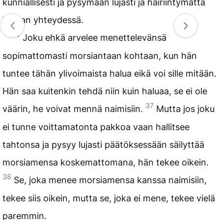
kunniallisesti ja pysymään lujasti ja häiriintymättä
Herran yhteydessä.
36
Joku ehkä arvelee menettelevänsä
sopimattomasti morsiantaan kohtaan, kun hän
tuntee tähän ylivoimaista halua eikä voi sille mitään.
Hän saa kuitenkin tehdä niin kuin haluaa, se ei ole
37
väärin, he voivat mennä naimisiin.
Mutta jos joku
ei tunne voittamatonta pakkoa vaan hallitsee
tahtonsa ja pysyy lujasti päätöksessään säilyttää
morsiamensa koskemattomana, hän tekee oikein.
38
Se, joka menee morsiamensa kanssa naimisiin,
tekee siis oikein, mutta se, joka ei mene, tekee vielä
paremmin.