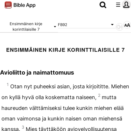
Ensimmäinen kirje
FB92
korinttilaisille 7
ENSIMMÄINEN KIRJE KORINTTILAISILLE 7
Avioliitto ja naimattomuus
1
Otan nyt puheeksi asian, josta kirjoititte. Miehen
2
on kyllä hyvä olla koskematta naiseen,
mutta
haureuden välttämiseksi tulee kunkin miehen elää
oman vaimonsa ja kunkin naisen oman miehensä
3
kanssa.
Mies täyttäköön aviovelvollisuutensa