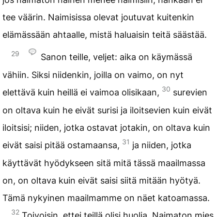
tee väärin. Naimisissa olevat joutuvat kuitenkin
elämässään ahtaalle, mistä haluaisin teitä säästää.
29
Sanon teille, veljet: aika on käymässä
vähiin. Siksi niidenkin, joilla on vaimo, on nyt
30
elettävä kuin heillä ei vaimoa olisikaan,
surevien
on oltava kuin he eivät surisi ja iloitsevien kuin eivät
iloitsisi; niiden, jotka ostavat jotakin, on oltava kuin
31
eivät saisi pitää ostamaansa,
ja niiden, jotka
käyttävät hyödykseen sitä mitä tässä maailmassa
on, on oltava kuin eivät saisi siitä mitään hyötyä.
Tämä nykyinen maailmamme on näet katoamassa.
32
Toivoisin, ettei teillä olisi huolia. Naimaton mies