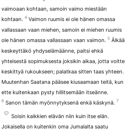
vaimoaan kohtaan, samoin vaimo miestään
4
kohtaan.
Vaimon ruumis ei ole hänen omassa
vallassaan vaan miehen, samoin ei miehen ruumis
5
ole hänen omassa vallassaan vaan vaimon.
Älkää
keskeyttäkö yhdyselämäänne, paitsi ehkä
yhteisestä sopimuksesta joksikin aikaa, jotta voitte
keskittyä rukoukseen; palatkaa sitten taas yhteen.
Muutenhan Saatana pääsee kiusaamaan teitä, kun
ette kuitenkaan pysty hillitsemään itseänne.
6
7
Sanon tämän myönnytyksenä enkä käskynä.
Soisin kaikkien elävän niin kuin itse elän.
Jokaisella on kuitenkin oma Jumalalta saatu