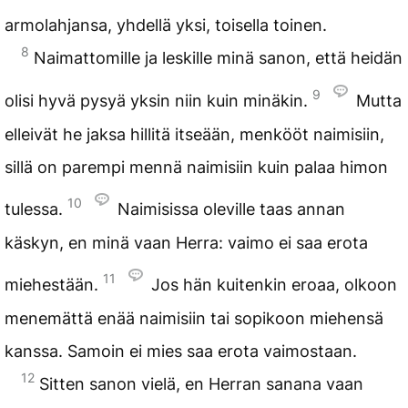
armolahjansa, yhdellä yksi, toisella toinen.
8
Naimattomille ja leskille minä sanon, että heidän
9
olisi hyvä pysyä yksin niin kuin minäkin.
Mutta
elleivät he jaksa hillitä itseään, menkööt naimisiin,
sillä on parempi mennä naimisiin kuin palaa himon
10
tulessa.
Naimisissa oleville taas annan
käskyn, en minä vaan Herra: vaimo ei saa erota
11
miehestään.
Jos hän kuitenkin eroaa, olkoon
menemättä enää naimisiin tai sopikoon miehensä
kanssa. Samoin ei mies saa erota vaimostaan.
12
Sitten sanon vielä, en Herran sanana vaan