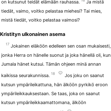
16
on kutsunut teidät elämään rauhassa.
Ja mistä
tiedät, vaimo, voitko pelastaa miehesi? Tai mies,
mistä tiedät, voitko pelastaa vaimosi?
Kristityn ulkonainen asema
17
Jokainen eläköön edelleen sen osan mukaisesti,
jonka Herra on hänelle suonut ja joka hänellä oli, kun
Jumala hänet kutsui. Tämän ohjeen minä annan
18
kaikissa seurakunnissa.
Jos joku on saanut
kutsun ympärileikattuna, hän älköön pyrkikö eroon
ympärileikkauksestaan. Se taas, joka on saanut
kutsun ympärileikkaamattomana, älköön