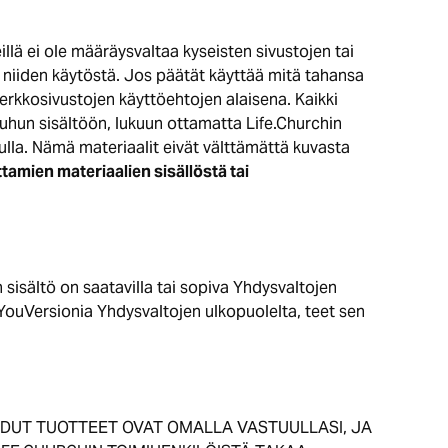
illä ei ole määräysvaltaa kyseisten sivustojen tai
a niiden käytöstä. Jos päätät käyttää mitä tahansa
erkkosivustojen käyttöehtojen alaisena. Kaikki
muuhun sisältöön, lukuun ottamatta Life.Churchin
ulla. Nämä materiaalit eivät välttämättä kuvasta
tamien materiaalien sisällöstä tai
sisältö on saatavilla tai sopiva Yhdysvaltojen
tät YouVersionia Yhdysvaltojen ulkopuolelta, teet sen
AADUT TUOTTEET OVAT OMALLA VASTUULLASI, JA