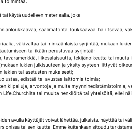
ia toimintaa.
 tai käytä uudelleen materiaalia, joka:
nnianloukkaavaa, säälimätöntä, loukkaavaa, häiritsevää, väki
eriaalia, väkivaltaa tai minkäänlaista syrjintää, mukaan luk
autumiseen tai ikään perustuvaa syrjintää;
, tavaramerkkiä, liikesalaisuutta, tekijänoikeutta tai muuta 
mukaan lukien julkisuuteen ja yksityisyyteen liittyvät oikeudet
n lakien tai asetusten mukaisesti;
uolustaa, edistää tai avustaa laittomia toimia;
uten kilpailuja, arvontoja ja muita myynninedistämistoimia, v
Life.Churchilta tai muulta henkilöltä tai yhteisöltä, ellei näi
en avulla käyttäjät voivat lähettää, julkaista, näyttää tai välit
ersionissa tai sen kautta. Emme kuitenkaan sitoudu tarkistam