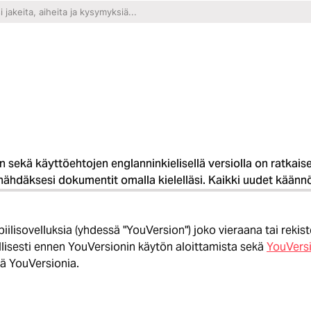
n sekä käyttöehtojen englanninkielisellä versiolla on ratkai
däksesi dokumentit omalla kielelläsi. Kaikki uudet käännöst
iilisovelluksia (yhdessä "YouVersion") joko vieraana tai rekis
lisesti ennen YouVersionin käytön aloittamista sekä
YouVersi
ää YouVersionia.