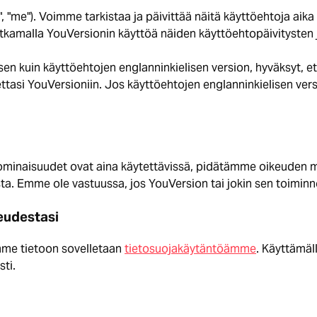
", "me"). Voimme tarkistaa ja päivittää näitä käyttöehtoja a
kamalla YouVersionin käyttöä näiden käyttöehtopäivitysten 
n kuin käyttöehtojen englanninkielisen version, hyväksyt, ett
tasi YouVersioniin. Jos käyttöehtojen englanninkielisen versio
 ominaisuudet ovat aina käytettävissä, pidätämme oikeuden m
ta. Emme ole vastuussa, jos YouVersion tai jokin sen toiminnoi
keudestasi
mme tietoon sovelletaan
tietosuojakäytäntöämme
. Käyttämäll
ti.