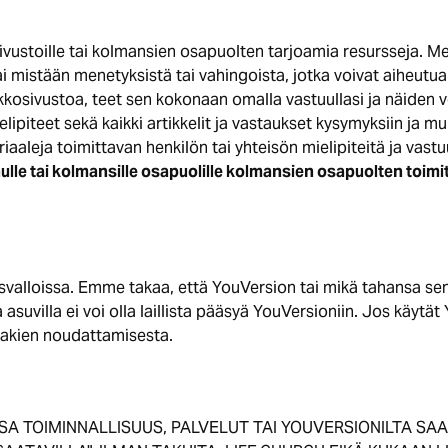
 sivustoille tai kolmansien osapuolten tarjoamia resursseja. Me
ai mistään menetyksistä tai vahingoista, jotka voivat aiheutu
kosivustoa, teet sen kokonaan omalla vastuullasi ja näiden v
ielipiteet sekä kaikki artikkelit ja vastaukset kysymyksiin ja 
aaleja toimittavan henkilön tai yhteisön mielipiteitä ja vastu
lle tai kolmansille osapuolille kolmansien osapuolten toimit
valloissa. Emme takaa, että YouVersion tai mikä tahansa sen 
ssa asuvilla ei voi olla laillista pääsyä YouVersioniin. Jos käy
 lakien noudattamisesta.
NSA TOIMINNALLISUUS, PALVELUT TAI YOUVERSIONILTA S