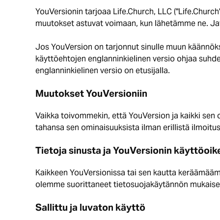
YouVersionin tarjoaa Life.Church, LLC ("Life.Church
muutokset astuvat voimaan, kun lähetämme ne. Jat
Jos YouVersion on tarjonnut sinulle muun käännökse
käyttöehtojen englanninkielinen versio ohjaa suhdet
englanninkielinen versio on etusijalla.
Muutokset YouVersioniin
Vaikka toivommekin, että YouVersion ja kaikki sen
tahansa sen ominaisuuksista ilman erillistä ilmoitus
Tietoja sinusta ja YouVersionin käyttöoi
Kaikkeen YouVersionissa tai sen kautta keräämää
olemme suorittaneet tietosuojakäytännön mukaises
Sallittu ja luvaton käyttö