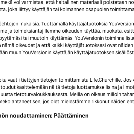
mmekä voi varmistaa, että haitallinen materiaali poistetaan 
, joka liittyy käyttäjän tai kolmannen osapuolen toimittamaa
öehtojen mukaisia. Tuottamalla käyttäjätuotoksia YouVersionin
mme ja toimeksiantajillemme oikeuden käyttää, muokata, esittä
yytämäsi tai muutoin käyttämäsi YouVersionin toiminnallisuus.
ää nämä oikeudet ja että kaikki käyttäjätuotoksesi ovat näid
ään muun YouVersionin käyttäjän käyttäjätuotoksen sisällöstä
oka vaatii tiettyjen tietojen toimittamista Life.Churchille. Jos
toudut käsittelemään näitä tietoja luottamuksellisina ja ilmo
uusta tietoturvaloukkauksesta. Meillä on oikeus milloin tahan
emmeko antaneet sen, jos olet mielestämme rikkonut näiden eh
nön noudattaminen; Päättäminen