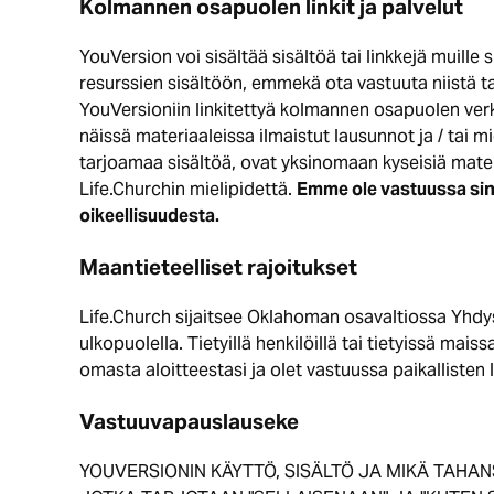
Kolmannen osapuolen linkit ja palvelut
YouVersion voi sisältää sisältöä tai linkkejä muille
resurssien sisältöön, emmekä ota vastuuta niistä t
YouVersioniin linkitettyä kolmannen osapuolen verk
näissä materiaaleissa ilmaistut lausunnot ja / tai m
tarjoamaa sisältöä, ovat yksinomaan kyseisiä materi
Life.Churchin mielipidettä.
Emme ole vastuussa sinu
oikeellisuudesta.
Maantieteelliset rajoitukset
Life.Church sijaitsee Oklahoman osavaltiossa Yhdys
ulkopuolella. Tietyillä henkilöillä tai tietyissä mai
omasta aloitteestasi ja olet vastuussa paikallisten
Vastuuvapauslauseke
YOUVERSIONIN KÄYTTÖ, SISÄLTÖ JA MIKÄ TAHA