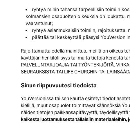
ryhtyä mihin tahansa tarpeellisiin toimiin kos
kolmansien osapuolten oikeuksia on loukattu, m
vaarantunut;
ryhtyä asianmukaisiin toimiin, rajoituksetta, 
päättää tai keskeyttää pääsysi YouVersioniin
Rajoittamatta edellä mainittua, meillä on oikeus te
käyttäjän henkilöllisyys tai muita tietoja kenestä
PALVELUNTARJOAJIA TAI TYÖNTEKIJÖITÄ, VIRKA
SEURAUKSISTA TAI LIFE.CHURCHIN TAI LAINSÄ
Sinun riippuvuutesi tiedoista
YouVersionissa tai sen kautta esitetyt tiedot asetet
kielillä, muut osapuolet toimittavat käännöksiä Yo
näiden tietojen paikkansapitävyyttä, täydellisyyttä ta
kaikesta luottamuksesta tällaisiin materiaaleihin, j