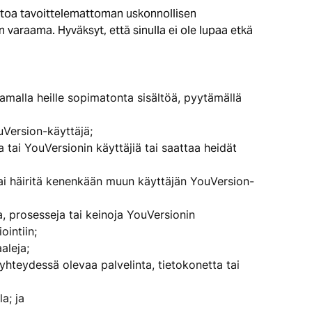
ittoa tavoittelemattoman uskonnollisen
n varaama. Hyväksyt, että sinulla ei ole lupaa etkä
stamalla heille sopimatonta sisältöä, pyytämällä
uVersion-käyttäjä;
ai YouVersionin käyttäjiä tai saattaa heidät
 tai häiritä kenenkään muun käyttäjän YouVersion-
a, prosesseja tai keinoja YouVersionin
intiin;
aleja;
 yhteydessä olevaa palvelinta, tietokonetta tai
a; ja