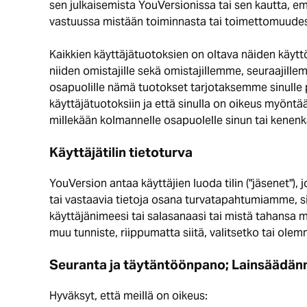
sen julkaisemista YouVersionissa tai sen kautta, e
vastuussa mistään toiminnasta tai toimettomuudesta
Kaikkien käyttäjätuotoksien on oltava näiden käytt
niiden omistajille sekä omistajillemme, seuraajille
osapuolille nämä tuotokset tarjotaksemme sinulle p
käyttäjätuotoksiin ja että sinulla on oikeus myönt
millekään kolmannelle osapuolelle sinun tai kenenk
Käyttäjätilin tietoturva
YouVersion antaa käyttäjien luoda tilin ("jäsenet"), j
tai vastaavia tietoja osana turvatapahtumiamme, si
käyttäjänimeesi tai salasanaasi tai mistä tahansa m
muu tunniste, riippumatta siitä, valitsetko tai ol
Seuranta ja täytäntöönpano; Lainsäädän
Hyväksyt, että meillä on oikeus: