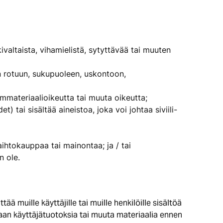
valtaista, vihamielistä, sytyttävää tai muuten
ien rotuun, sukupuoleen, uskontoon,
immateriaalioikeutta tai muuta oikeutta;
) tai sisältää aineistoa, joka voi johtaa siviili-
aihtokauppaa tai mainontaa; ja / tai
n ole.
tää muille käyttäjille tai muille henkilöille sisältöä
aan käyttäjätuotoksia tai muuta materiaalia ennen