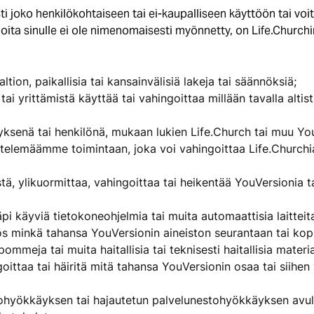
i joko henkilökohtaiseen tai ei-kaupalliseen käyttöön tai vo
joita sinulle ei ole nimenomaisesti myönnetty, on Life.Churchi
altion, paikallisia tai kansainvälisiä lakeja tai säännöksiä;
tai yrittämistä käyttää tai vahingoittaa millään tavalla alti
ityksenä tai henkilönä, mukaan lukien Life.Church tai muu Yo
emäämme toimintaan, joka voi vahingoittaa Life.Churchia t
östä, ylikuormittaa, vahingoittaa tai heikentää YouVersionia
i käyviä tietokoneohjelmia tai muita automaattisia laitteit
s minkä tahansa YouVersionin aineiston seurantaan tai kopio
pommeja tai muita haitallisia tai teknisesti haitallisia materia
goittaa tai häiritä mitä tahansa YouVersionin osaa tai siihen
ohyökkäyksen tai hajautetun palvelunestohyökkäyksen avull