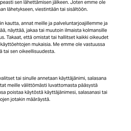
nopeasti sen lähettämisen jälkeen. Joten emme ole
n lähetykseen, viestintään tai sisältöön.
 kautta, annat meille ja palveluntarjoajillemme ja
ä, näyttää, jakaa tai muutoin ilmaista kolmansille
 Takaat, että omistat tai hallitset kaikki oikeudet
en käyttöehtojen mukaisia. Me emme ole vastuussa
 tai sen oikeellisuudesta.
 valitset tai sinulle annetaan käyttäjänimi, salasana
itat meille välittömästi luvattomasta pääsystä
sa poistaa käytöstä käyttäjänimesi, salasanasi tai
tojen jotakin määräystä.