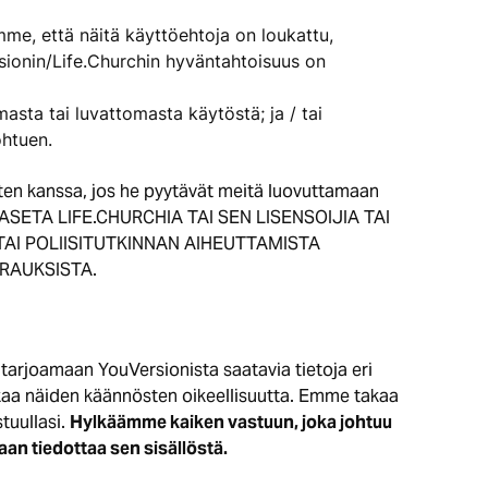
omme, että näitä käyttöehtoja on loukattu,
sionin/Life.Churchin hyväntahtoisuus on
masta tai luvattomasta käytöstä; ja / tai
ohtuen.
inten kanssa, jos he pyytävät meitä luovuttamaan
a. ET ASETA LIFE.CHURCHIA TAI SEN LISENSOIJIA TAI
TAI POLIISITUTKINNAN AIHEUTTAMISTA
RAUKSISTA.
e tarjoamaan YouVersionista saatavia tietoja eri
takaa näiden käännösten oikeellisuutta. Emme takaa
stuullasi.
Hylkäämme kaiken vastuun, joka johtuu
taan tiedottaa sen sisällöstä.