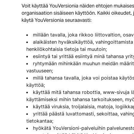
Voit käyttää YouVersionia näiden ehtojen mukaisest
organisaation sisäiseen käyttöön. Kaikki oikeudet, 
käytä YouVersionia seuraavasti:
millään tavalla, joka rikkoo liittovaltion, osav
alaikäisten hyväksikäyttöä, vahingoittamista 
henkilökohtaisia tietoja tai muutoin;
esiintyä tai yrittää esiintyä minä tahansa yr
ryhtymään mihinkään muuhun meidän määrittel
vastuuseen;
millä tahansa tavalla, joka voi poistaa käyt
käyttöä;
käyttää mitä tahansa robottia, www-sivuja läp
käyttämiseksi mihin tahansa tarkoitukseen, myö
käyttää viruksia, troijalaisia, matoja, logiikka
yrittää päästä luvattomasti, sekoittaa, vahin
tietokantaa;
hyökätä YouVersioni-palveluihin palvelunest