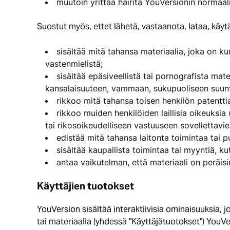
muutoin yrittää häiritä YouVersionin normaal
Suostut myös, ettet lähetä, vastaanota, lataa, käytä
sisältää mitä tahansa materiaalia, joka on ku
vastenmielistä;
sisältää epäsiveellistä tai pornografista mat
kansalaisuuteen, vammaan, sukupuoliseen suunt
rikkoo mitä tahansa toisen henkilön patenttia
rikkoo muiden henkilöiden laillisia oikeuksia (
tai rikosoikeudelliseen vastuuseen sovellettavie
edistää mitä tahansa laitonta toimintaa tai p
sisältää kaupallista toimintaa tai myyntiä, k
antaa vaikutelman, että materiaali on peräisin 
Käyttäjien tuotokset
YouVersion sisältää interaktiivisia ominaisuuksia, joid
tai materiaalia (yhdessä "Käyttäjätuotokset") YouV