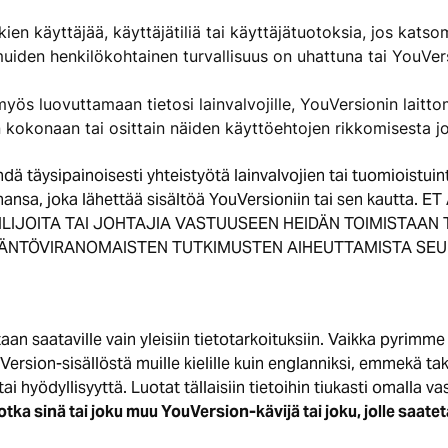
kien käyttäjää, käyttäjätiliä tai käyttäjätuotoksia, jos kats
uiden henkilökohtainen turvallisuus on uhattuna tai YouVer
myös luovuttamaan tietosi lainvalvojille, YouVersionin laitto
 kokonaan tai osittain näiden käyttöehtojen rikkomisesta j
hdä täysipainoisesti yhteistyötä lainvalvojien tai tuomioistu
 tahansa, joka lähettää sisältöä YouVersioniin tai sen kautt
ILIJOITA TAI JOHTAJIA VASTUUSEEN HEIDÄN TOIMISTAAN 
ÄDÄNTÖVIRANOMAISTEN TUTKIMUSTEN AIHEUTTAMISTA SEU
aan saataville vain yleisiin tietotarkoituksiin. Vaikka pyrimm
uVersion-sisällöstä muille kielille kuin englanniksi, emmekä 
i hyödyllisyyttä. Luotat tällaisiin tietoihin tiukasti omalla va
otka sinä tai joku muu YouVersion-kävijä tai joku, jolle saate