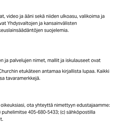
at, video ja ääni sekä niiden ulkoasu, valikoima ja
 ovat Yhdysvaltojen ja kansainvälisten
ikeuslainsäädäntöjen suojelemia.
en ja palvelujen nimet, mallit ja iskulauseet ovat
.Churchin etukäteen antamaa kirjallista lupaa. Kaikki
nsa tavaramerkkejä.
ta oikeuksiasi, ota yhteyttä nimettyyn edustajaamme:
 puhelimitse 405-680-5433; (c) sähköpostilla
t.