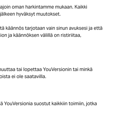
ika ajoin oman harkintamme mukaan. Kaikki
jälkeen hyväksyt muutokset.
ä käännös tarjotaan vain sinun avuksesi ja että
n ja käännöksen välillä on ristiriitaa,
uuttaa tai lopettaa YouVersionin tai minkä
sta ei ole saatavilla.
ä YouVersionia suostut kaikkiin toimiin, jotka