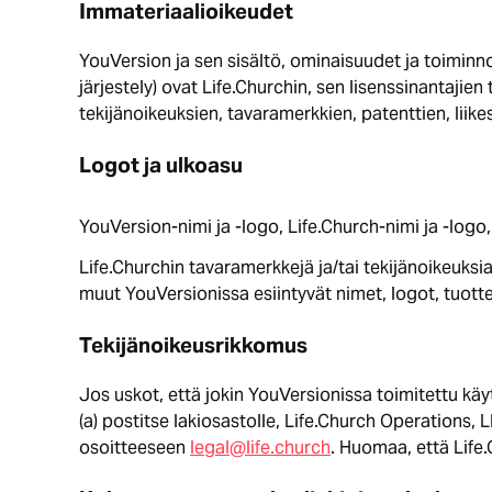
Immateriaalioikeudet
YouVersion ja sen sisältö, ominaisuudet ja toiminnot
järjestely) ovat Life.Churchin, sen lisenssinantajie
tekijänoikeuksien, tavaramerkkien, patenttien, lii
Logot ja ulkoasu
YouVersion-nimi ja -logo, Life.Church-nimi ja -logo
Life.Churchin tavaramerkkejä ja/tai tekijänoikeuksia
muut YouVersionissa esiintyvät nimet, logot, tuotte
Tekijänoikeusrikkomus
Jos uskot, että jokin YouVersionissa toimitettu käy
(a) postitse lakiosastolle, Life.Church Operations
osoitteeseen
legal@life.church
. Huomaa, että Life.