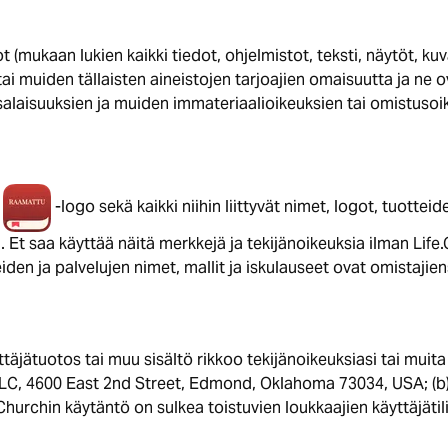
 (mukaan lukien kaikki tiedot, ohjelmistot, teksti, näytöt, kuv
n tai muiden tällaisten aineistojen tarjoajien omaisuutta ja ne
kesalaisuuksien ja muiden immateriaalioikeuksien tai omistuso
,
-logo sekä kaikki niihin liittyvät nimet, logot, tuotteid
. Et saa käyttää näitä merkkejä ja tekijänoikeuksia ilman Life
iden ja palvelujen nimet, mallit ja iskulauseet ovat omistajie
ttäjätuotos tai muu sisältö rikkoo tekijänoikeuksiasi tai mui
, LLC, 4600 East 2nd Street, Edmond, Oklahoma 73034, USA; (b)
Churchin käytäntö on sulkea toistuvien loukkaajien käyttäjätili