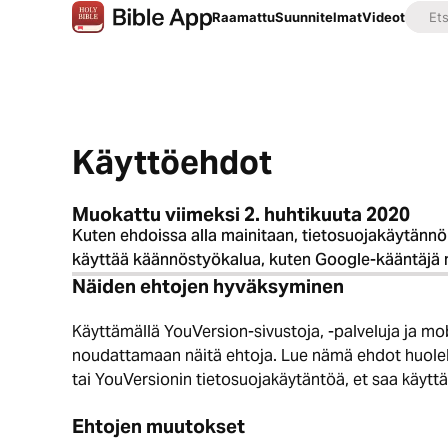
Raamattu
Suunnitelmat
Videot
Käyttöehdot
Muokattu viimeksi 2. huhtikuuta 2020
Kuten ehdoissa alla mainitaan, tietosuojakäytännö
käyttää käännöstyökalua, kuten Google-kääntäjä näh
Näiden ehtojen hyväksyminen
Käyttämällä YouVersion-sivustoja, -palveluja ja mob
noudattamaan näitä ehtoja. Lue nämä ehdot huolel
tai YouVersionin tietosuojakäytäntöä, et saa käytt
Ehtojen muutokset