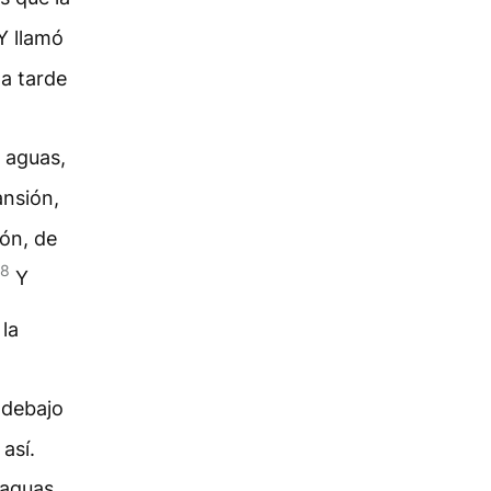
Y llamó
la tarde
 aguas,
ansión,
ón, de
8
Y
 la
 debajo
así.
s aguas