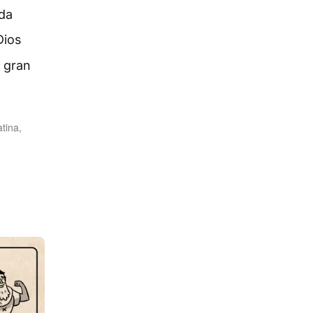
oda
Dios
n gran
tina,