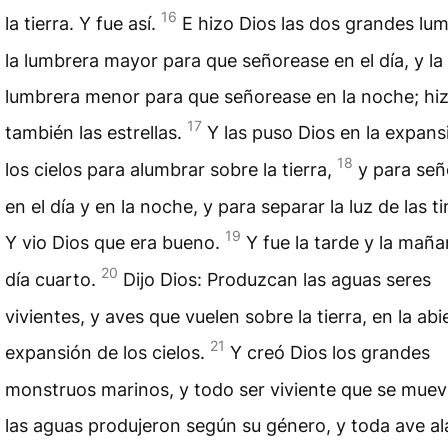
16
la tierra. Y fue así.
E hizo Dios las dos grandes lum
la lumbrera mayor para que señorease en el día, y la
lumbrera menor para que señorease en la noche; hi
17
también las estrellas.
Y las puso Dios en la expans
18
los cielos para alumbrar sobre la tierra,
y para señ
en el día y en la noche, y para separar la luz de las ti
19
Y vio Dios que era bueno.
Y fue la tarde y la maña
20
día cuarto.
Dijo Dios: Produzcan las aguas seres
vivientes, y aves que vuelen sobre la tierra, en la abi
21
expansión de los cielos.
Y creó Dios los grandes
monstruos marinos, y todo ser viviente que se muev
las aguas produjeron según su género, y toda ave a