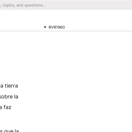
RVR1960
la tierra
sobre la
a faz
s que la