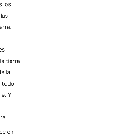
s los
 las
erra.
es
a tierra
e la
y todo
ie. Y
tra
ee en