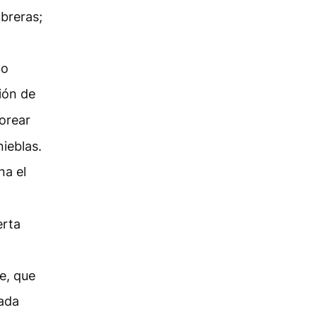
breras;
zo
ión de
orear
nieblas.
na el
erta
e, que
lada