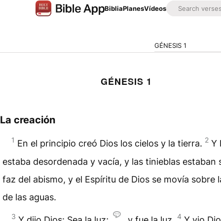
Biblia
Planes
Vídeos
GÉNESIS 1
GÉNESIS 1
La creación
1
2
En el principio creó Dios los cielos y la tierra.
Y 
estaba desordenada y vacía, y las tinieblas estaban 
faz del abismo, y el Espíritu de Dios se movía sobre l
de las aguas.
3
4
Y dijo Dios: Sea la luz;
y fue la luz.
Y vio Dio