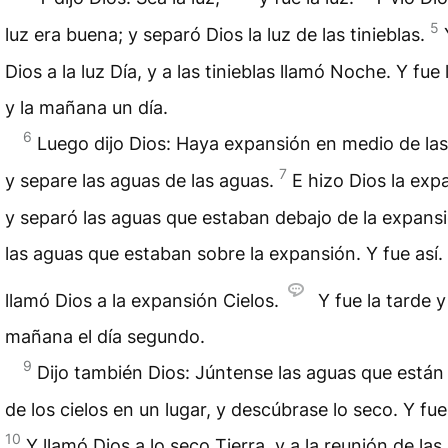
5
luz era buena; y separó Dios la luz de las tinieblas.
Dios a la luz Día, y a las tinieblas llamó Noche. Y fue 
y la mañana un día.
6
Luego dijo Dios: Haya expansión en medio de las
7
y separe las aguas de las aguas.
E hizo Dios la exp
y separó las aguas que estaban debajo de la expansi
las aguas que estaban sobre la expansión. Y fue así.
llamó Dios a la expansión Cielos.
Y fue la tarde y
mañana el día segundo.
9
Dijo también Dios: Júntense las aguas que están
de los cielos en un lugar, y descúbrase lo seco. Y fue 
10
Y llamó Dios a lo seco Tierra, y a la reunión de la