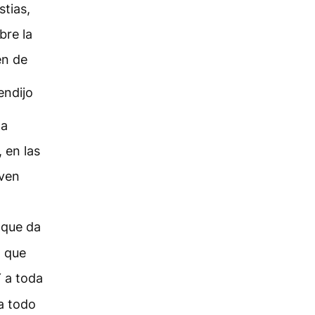
stias,
bre la
en de
endijo
la
 en las
even
 que da
n que
 a toda
 a todo