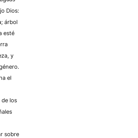
jo Dios:
; árbol
a esté
erra
eza, y
 género.
na el
 de los
ñales
ar sobre