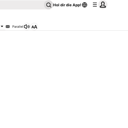
Hol dir die App!
Parallel