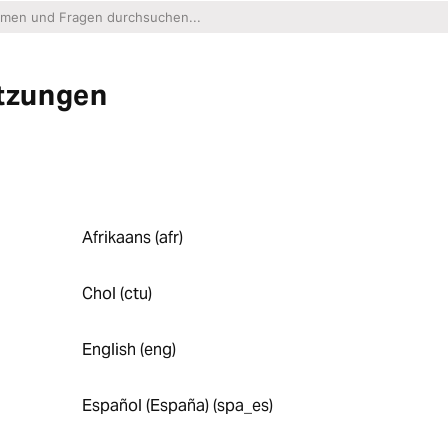
tzungen
Afrikaans (afr)
Chol (ctu)
English (eng)
Español (España) (spa_es)