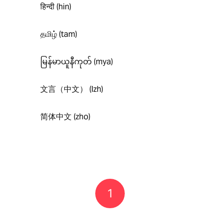
हिन्दी (hin)
தமிழ் (tam)
မြန်မာယူနီကုတ် (mya)
文言（中文） (lzh)
简体中文 (zho)
1