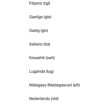
Filipino (tgl)
Gaeilge (gle)
Gaelg (glv)
Italiano (ita)
Kiswahili (swh)
Luganda (lug)
Malagasy (Madagascar) (plt)
Nederlands (nld)