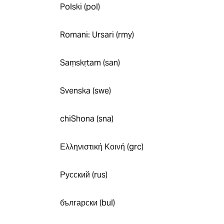
Polski (pol)
Romani: Ursari (rmy)
Saṃskṛtam (san)
Svenska (swe)
chiShona (sna)
Ελληνιστική Κοινή (grc)
Русский (rus)
български (bul)