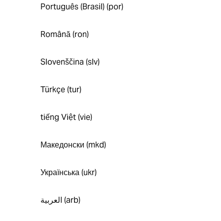
Português (Brasil) (por)
Română (ron)
Slovenščina (slv)
Türkçe (tur)
tiếng Việt (vie)
Македонски (mkd)
Українська (ukr)
العربية (arb)