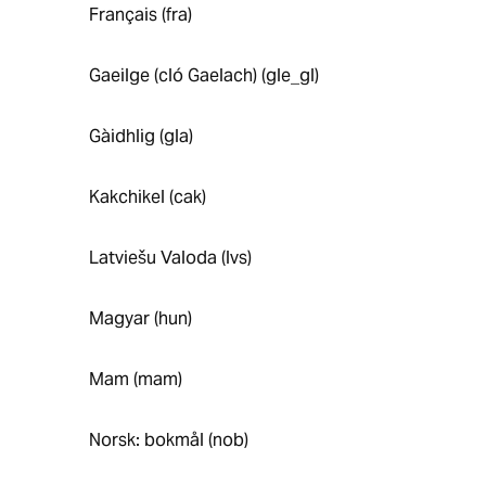
Français (fra)
Gaeilge (cló Gaelach) (gle_gl)
Gàidhlig (gla)
Kakchikel (cak)
Latviešu Valoda (lvs)
Magyar (hun)
Mam (mam)
Norsk: bokmål (nob)