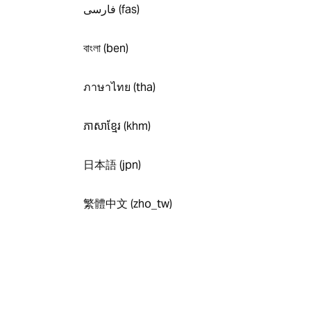
فارسی (fas)
বাংলা (ben)
ภาษาไทย (tha)
ភាសាខ្មែរ (khm)
日本語 (jpn)
繁體中文 (zho_tw)