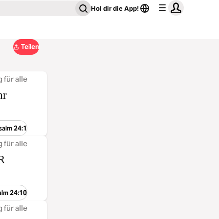
Hol dir die App!
Teilen
 für alle
hr
salm 24:1
 für alle
RR
alm 24:10
 für alle