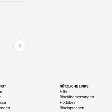
ENST
NÜTZLICHE LINKS
er
Hilfe
g
Bibelübersetzungen
esse
Hörbibeln
enden
Bibelsprachen