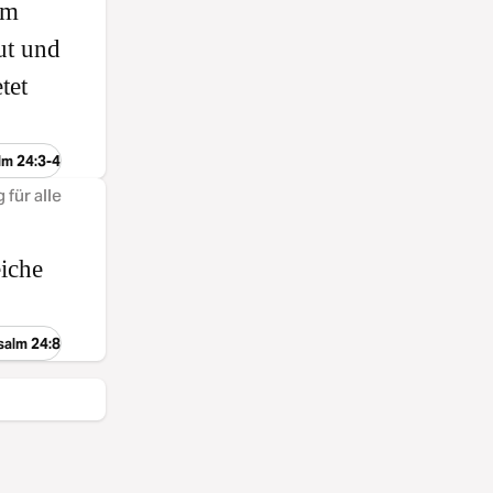
em
ut und
tet
lm 24:3-4
 für alle
eiche
salm 24:8