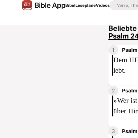
Bibel
Lesepläne
Videos
Beliebte
Psalm 2
1
Psalm
Dem HER
lebt.
2
Psalm
»Wer ist
über Him
3
Psalm