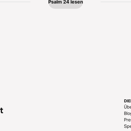
Psalm 24 lesen
DI
Üb
t
Blo
Pr
Sp