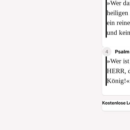
»Wer da
heiligen
ein rein
und kein
4
Psalm
»Wer ist
HERR, de
König!«
Kostenlose L