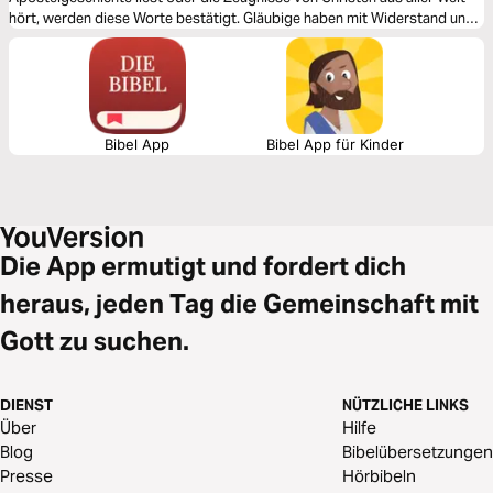
hört, werden diese Worte bestätigt. Gläubige haben mit Widerstand und
Verfolgung zu kämpfen. Vielleicht erlebst du selbst Bedrängnis. Mit
diesem Leseplan wollen wir dich ermutigen und dir zeigen, wie du mit Leid
umgehen kannst.
Bibel App
Bibel App für Kinder
Die App ermutigt und fordert dich
heraus, jeden Tag die Gemeinschaft mit
Gott zu suchen.
DIENST
NÜTZLICHE LINKS
Über
Hilfe
Blog
Bibelübersetzungen
Presse
Hörbibeln