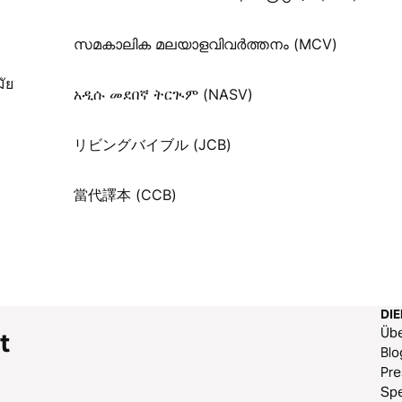
സമകാലിക മലയാളവിവർത്തനം (MCV)
ัย
አዲሱ መደበኛ ትርጒም (NASV)
リビングバイブル (JCB)
當代譯本 (CCB)
DI
Üb
t
Blo
Pr
Sp