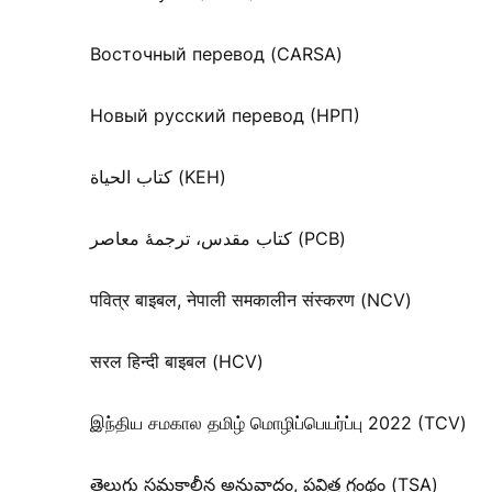
Восточный перевод (CARSA)
Новый русский перевод (НРП)
كتاب الحياة (KEH)
کتاب مقدس، ترجمۀ معاصر (PCB)
पवित्र बाइबल, नेपाली समकालीन संस्करण (NCV)
सरल हिन्दी बाइबल (HCV)
இந்திய சமகால தமிழ் மொழிப்பெயர்ப்பு 2022 (TCV)
తెలుగు సమకాలీన అనువాదం, పవిత్ర గ్రంథం (TSA)