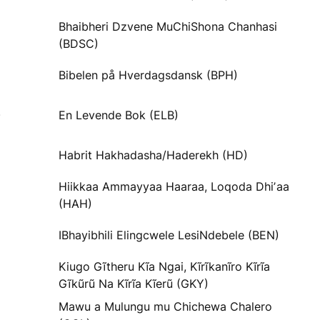
Bhaibheri Dzvene MuChiShona Chanhasi
(BDSC)
Bibelen på Hverdagsdansk (BPH)
)
En Levende Bok (ELB)
Habrit Hakhadasha/Haderekh (HD)
Hiikkaa Ammayyaa Haaraa, Loqoda Dhiʼaa
(HAH)
IBhayibhili Elingcwele LesiNdebele (BEN)
Kiugo Gĩtheru Kĩa Ngai, Kĩrĩkanĩro Kĩrĩa
Gĩkũrũ Na Kĩrĩa Kĩerũ (GKY)
Mawu a Mulungu mu Chichewa Chalero