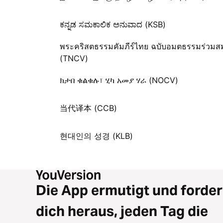
ಕನ್ನಡ ಸಮಕಾಲಿಕ ಅನುವಾದ (KSB)
พระคริสตธรรมคัมภีร์ไทย ฉบับอมตธรรมร่วมสม
(TNCV)
ክታበ ቁልቁሉ፣ ሂካ አመያ ሃራ (NOCV)
当代译本 (CCB)
현대인의 성경 (KLB)
Die App ermutigt und forder
dich heraus, jeden Tag die