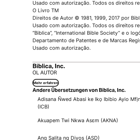
Usado com autorização. Todos os direitos r
O Livro TM
Direitos de Autor © 1981, 1999, 2017 por Bibli
Usado com autorização. Todos os direitos r
“Biblica”, “International Bible Society” e o lo
Departamento de Patentes e de Marcas Regi
Usado com autorização.
Biblica, Inc.
OL AUTOR
Mehr erfahren
Andere Übersetzungen von Biblica, Inc.
Adisana Ñwed Abasi ke Ikọ Ibibio Ayio Mfị
(ICB)
Akuapem Twi Nkwa Asɛm (AKNA)
Ang Salita ng Diyos (ASD)