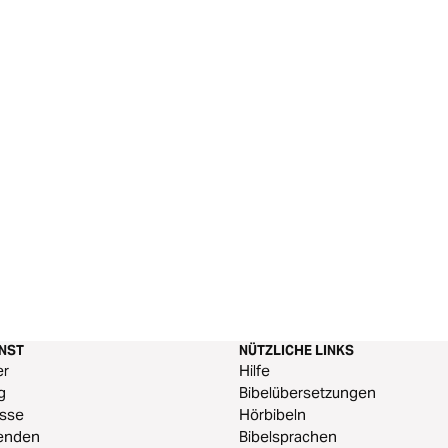
ENST
NÜTZLICHE LINKS
er
Hilfe
g
Bibelübersetzungen
esse
Hörbibeln
enden
Bibelsprachen