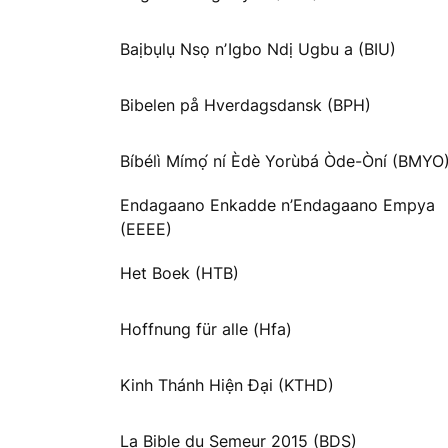
Baịbụlụ Nsọ nʼIgbo Ndị Ugbu a (BIU)
Bibelen på Hverdagsdansk (BPH)
Bíbélì Mímọ́ ní Èdè Yorùbá Òde-Òní (BMYO
Endagaano Enkadde n’Endagaano Empya
(EEEE)
Het Boek (HTB)
Hoffnung für alle (Hfa)
Kinh Thánh Hiện Đại (KTHD)
La Bible du Semeur 2015 (BDS)