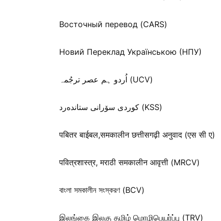
Восточный перевод (CARS)
Новий Переклад Українською (НПУ)
اُردو ہم عصر ترجُمہ (UCV)
كوردی سۆرانی ستانده‌رد (KSS)
पबितर बाईबल,समकालीन छत्तीसगढ़ी अनुवाद (एस सी ए)
पवित्रशास्त्र, मराठी समकालीन आवृत्ती (MRCV)
বাংলা সমকালীন সংস্করণ (BCV)
இலங்கை இலகு தமிழ் மொழிபெயர்ப்பு (TRV)