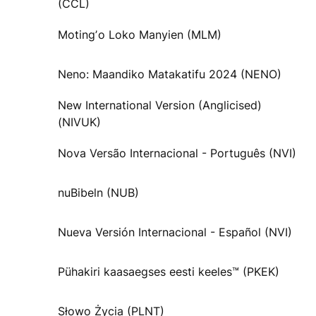
(CCL)
Motingʼo Loko Manyien (MLM)
Neno: Maandiko Matakatifu 2024 (NENO)
New International Version (Anglicised)
(NIVUK)
Nova Versão Internacional - Português (NVI)
nuBibeln (NUB)
Nueva Versión Internacional - Español (NVI)
Pühakiri kaasaegses eesti keeles™ (PKEK)
Słowo Życia (PLNT)