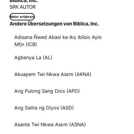
Biblica, Inc.
SRK AUTOR
Mehr erfahren
Andere Übersetzungen von Biblica, Inc.
Adisana Ñwed Abasi ke Ikọ Ibibio Ayio
Mfịn (ICB)
Agbenya La (AL)
Akuapem Twi Nkwa Asɛm (AKNA)
Ang Pulong Sang Dios (APD)
Ang Salita ng Diyos (ASD)
Asante Twi Nkwa Asɛm (ASNA)