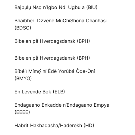
Baịbụlụ Nsọ nʼIgbo Ndị Ugbu a (BIU)
Bhaibheri Dzvene MuChiShona Chanhasi
(BDSC)
Bibelen på Hverdagsdansk (BPH)
Bibelen på Hverdagsdansk (BPH)
Bíbélì Mímọ́ ní Èdè Yorùbá Òde-Òní
(BMYO)
En Levende Bok (ELB)
Endagaano Enkadde n’Endagaano Empya
(EEEE)
Habrit Hakhadasha/Haderekh (HD)