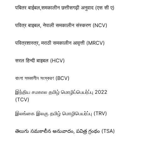
पबितर बाईबल,समकालीन छत्तीसगढ़ी अनुवाद (एस सी ए)
पवित्र बाइबल, नेपाली समकालीन संस्करण (NCV)
पवित्रशास्त्र, मराठी समकालीन आवृत्ती (MRCV)
सरल हिन्दी बाइबल (HCV)
বাংলা সমকালীন সংস্করণ (BCV)
இந்திய சமகால தமிழ் மொழிப்பெயர்ப்பு 2022
(TCV)
இலங்கை இலகு தமிழ் மொழிபெயர்ப்பு (TRV)
తెలుగు సమకాలీన అనువాదం, పవిత్ర గ్రంథం (TSA)