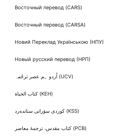
Восточный перевод (CARS)
Восточный перевод (CARSA)
Новий Переклад Українською (НПУ)
Новый русский перевод (НРП)
اُردو ہم عصر ترجُمہ (UCV)
كتاب الحياة (KEH)
كوردی سۆرانی ستانده‌رد (KSS)
کتاب مقدس، ترجمۀ معاصر (PCB)