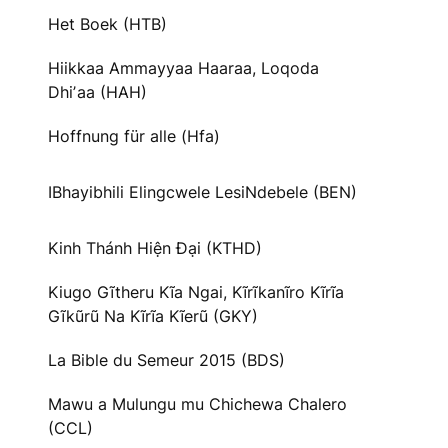
Het Boek (HTB)
Hiikkaa Ammayyaa Haaraa, Loqoda
Dhiʼaa (HAH)
Hoffnung für alle (Hfa)
IBhayibhili Elingcwele LesiNdebele (BEN)
Kinh Thánh Hiện Đại (KTHD)
Kiugo Gĩtheru Kĩa Ngai, Kĩrĩkanĩro Kĩrĩa
Gĩkũrũ Na Kĩrĩa Kĩerũ (GKY)
La Bible du Semeur 2015 (BDS)
Mawu a Mulungu mu Chichewa Chalero
(CCL)