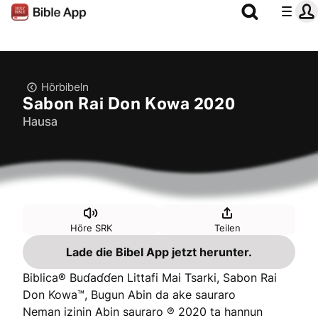
Hörbibeln
Sabon Rai Don Kowa 2020
Hausa
Höre SRK
Teilen
Lade die Bibel App jetzt herunter.
Biblica® Buɗaɗɗen Littafi Mai Tsarki, Sabon Rai
Don Kowa™, Bugun Abin da ake sauraro
Neman izinin Abin sauraro ℗ 2020 ta hannun