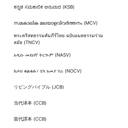
ಕನ್ನಡ ಸಮಕಾಲಿಕ ಅನುವಾದ (KSB)
സമകാലിക മലയാളവിവർത്തനം (MCV)
พระคริสตธรรมคัมภีร์ไทย ฉบับอมตธรรมร่วม
สมัย (TNCV)
አዲሱ መደበኛ ትርጒም (NASV)
ክታበ ቁልቁሉ፣ ሂካ አመያ ሃራ (NOCV)
リビングバイブル (JCB)
当代译本 (CCB)
當代譯本 (CCB)