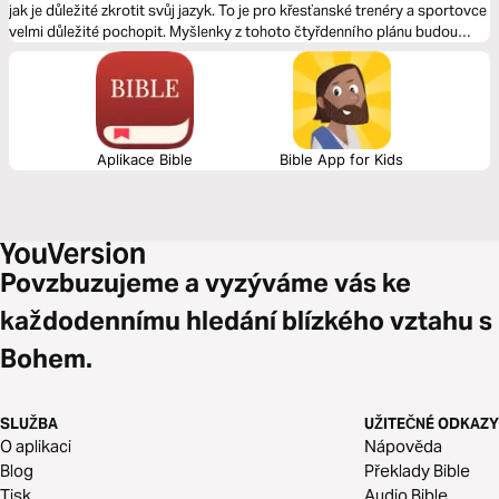
jak je důležité zkrotit svůj jazyk. To je pro křesťanské trenéry a sportovce
velmi důležité pochopit. Myšlenky z tohoto čtyřdenního plánu budou
fungovat při tréninku, zápasech nebo v životě a pomohou vám žít v
tomto světě čestně.
Aplikace Bible
Bible App for Kids
Povzbuzujeme a vyzýváme vás ke
každodennímu hledání blízkého vztahu s
Bohem.
SLUŽBA
UŽITEČNÉ ODKAZY
O aplikaci
Nápověda
Blog
Překlady Bible
Tisk
Audio Bible