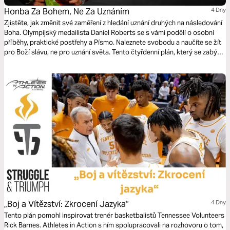
Honba Za Bohem, Ne Za Uznáním
4 Dny
Zjistěte, jak změnit své zaměření z hledání uznání druhých na následování
Boha. Olympijský medailista Daniel Roberts se s vámi podělí o osobní
příběhy, praktické postřehy a Písmo. Naleznete svobodu a naučíte se žít
pro Boží slávu, ne pro uznání světa. Tento čtyřdenní plán, který se zabývá
pokojem a smyslem, je součástí „Série o soutěžení pro sportovce“.
„Boj a Vítězství: Zkrocení Jazyka“
4 Dny
Tento plán pomohl inspirovat trenér basketbalistů Tennessee Volunteers
Rick Barnes. Athletes in Action s ním spolupracovali na rozhovoru o tom,