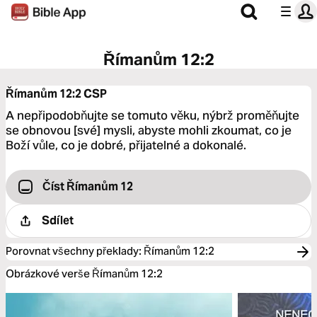
Římanům 12:2
Římanům 12:2
CSP
A nepřipodobňujte se tomuto věku, nýbrž proměňujte
se obnovou [své] mysli, abyste mohli zkoumat, co je
Boží vůle, co je dobré, přijatelné a dokonalé.
Číst Římanům 12
Sdílet
Porovnat všechny překlady
:
Římanům 12:2
Obrázkové verše Římanům 12:2