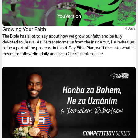
Growing Your Faith
4 Days
The Bible has a lot to say about how we grow our faith and be fully
devoted to Jesus. As He transforms us from the inside out, He invites us
to be a part of the process. In this 4-Day Bible Plan, we’ll dive into what it
means to follow Him daily and live a Christ-centered life.