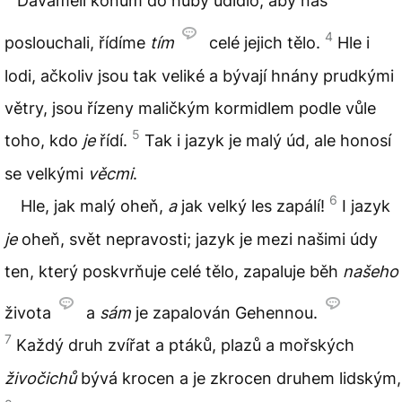
Dávámeli koňům do huby udidlo, aby nás
4
poslouchali, řídíme
tím
celé jejich tělo.
Hle i
lodi, ačkoliv jsou tak veliké a bývají hnány prudkými
větry, jsou řízeny maličkým kormidlem podle vůle
5
toho, kdo
je
řídí.
Tak i jazyk je malý úd, ale honosí
se velkými
věcmi
.
6
Hle, jak malý oheň,
a
jak velký les zapálí!
I jazyk
je
oheň, svět nepravosti; jazyk je mezi našimi údy
ten, který poskvrňuje celé tělo, zapaluje běh
našeho
života
a
sám
je zapalován Gehennou.
7
Každý druh zvířat a ptáků, plazů a mořských
živočichů
bývá krocen a je zkrocen druhem lidským,