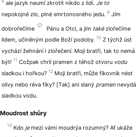
8
ale jazyk neumí zkrotit nikdo z lidí.
Je to
9
nepokojné zlo, plné smrtonosného jedu.
Jím
dobrořečíme
Pánu a Otci, a jím
také
zlořečíme
10
lidem, učiněným podle Boží podoby.
Z týchž úst
vychází žehnání i zlořečení. Moji bratři, tak to nemá
11
být!
Cožpak chrlí pramen z téhož otvoru
vodu
12
sladkou i hořkou?
Moji bratři, může fíkovník nést
olivy nebo réva fíky? [Tak] ani slaný
pramen
nevydá
sladkou vodu.
Moudrost shůry
13
Kdo
je
mezi vámi moudrýa rozumný? Ať ukáže