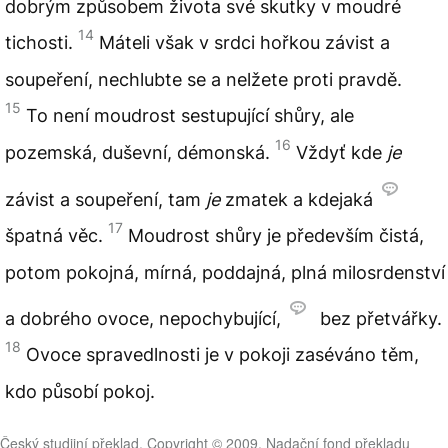
dobrým způsobem života své skutky v moudré
14
tichosti.
Máteli však v srdci hořkou závist a
soupeření, nechlubte se a nelžete proti pravdě.
15
To není moudrost sestupující shůry, ale
16
pozemská, duševní, démonská.
Vždyť kde
je
závist a soupeření, tam
je
zmatek a kdejaká
17
špatná věc.
Moudrost shůry je především čistá,
potom pokojná, mírná, poddajná, plná milosrdenství
a dobrého ovoce, nepochybující,
bez přetvářky.
18
Ovoce spravedlnosti je v pokoji zaséváno těm,
kdo působí pokoj.
Český studijní překlad, Copyright © 2009, Nadační fond překladu