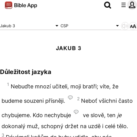
Jakub 3
CSP
JAKUB 3
Důležitost jazyka
1
Nebuďte mnozí učiteli, moji bratři; víte, že
2
budeme souzeni přísněji.
Neboť všichni často
chybujeme. Kdo nechybuje
ve slově, ten
je
dokonalý muž, schopný držet na uzdě i celé tělo.
3