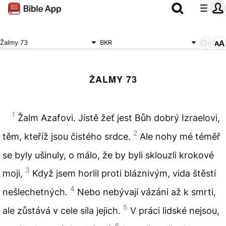
Žalmy 73
BKR
ŽALMY 73
1
Žalm Azafovi. Jistě žeť jest Bůh dobrý Izraelovi,
2
těm, kteříž jsou čistého srdce.
Ale nohy mé téměř
se byly ušinuly, o málo, že by byli sklouzli krokové
3
moji,
Když jsem horlil proti bláznivým, vida štěstí
4
nešlechetných.
Nebo nebývají vázáni až k smrti,
5
ale zůstává v cele síla jejich.
V práci lidské nejsou,
6