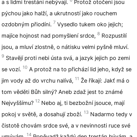
a s lidmi trestáni nebývají.
Protož otočeni jsou
pýchou jako halží, a ukrutností jako rouchem
7
ozdobným přiodíni.
Vysedlo tukem oko jejich;
8
majíce hojnost nad pomyšlení srdce,
Rozpustilí
jsou, a mluví zlostně, o nátisku velmi pyšně mluví.
9
Stavějí proti nebi ústa svá, a jazyk jejich po zemi
10
se vozí.
A protož na to přichází lid jeho, když se
11
jim vody až do vrchu nalívá,
Že říkají: Jakť má o
tom věděti Bůh silný? Aneb zdaž jest to známé
12
Nejvyššímu?
Nebo aj, ti bezbožní jsouce, mají
13
pokoj v světě, a dosahují zboží.
Nadarmo tedy v
čistotě chovám srdce své, a v nevinnosti ruce své
14
umývám.
Poněvadž každý den trestán bývám, a