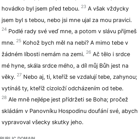
23
hovádko byl jsem před tebou.
A však vždycky
jsem byl s tebou, nebo jsi mne ujal za mou pravici.
24
Podlé rady své veď mne, a potom v slávu přijmeš
25
mne.
Kohož bych měl na nebi? A mimo tebe v
26
žádném líbosti nemám na zemi.
Ač tělo i srdce
mé hyne, skála srdce mého, a díl můj Bůh jest na
27
věky.
Nebo aj, ti, kteříž se vzdalují tebe, zahynou;
vytínáš ty, kteříž cizoloží odcházením od tebe.
28
Ale mně nejlépe jest přídržeti se Boha; pročež
skládám v Panovníku Hospodinu doufání své, abych
vypravoval všecky skutky jeho.
PUBLIC DOMAIN