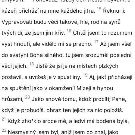
15
kázeň přichází na mne každého jitra.
Řeknu-li:
Vypravovati budu věci takové, hle, rodina synů
16
tvých dí, že jsem jim křiv.
Chtěl jsem to rozumem
17
vystihnouti, ale vidělo mi se pracno.
Až jsem všel
do svatyní Boha silného, tu jsem srozuměl poslední
18
věci jejich.
Jistě že jsi je na místech plzkých
19
postavil, a uvržeš je v spustliny.
Aj, jakť přicházejí
na spuštění jako v okamžení! Mizejí a hynou
20
hrůzami,
Jako snové tomu, kdož procítí; Pane,
když je probudíš, obraz ten jejich za nic položíš.
21
Když zhořklo srdce mé, a ledví má bodena byla,
22
Nesmyslný jsem byl, aniž jsem co znal, jako