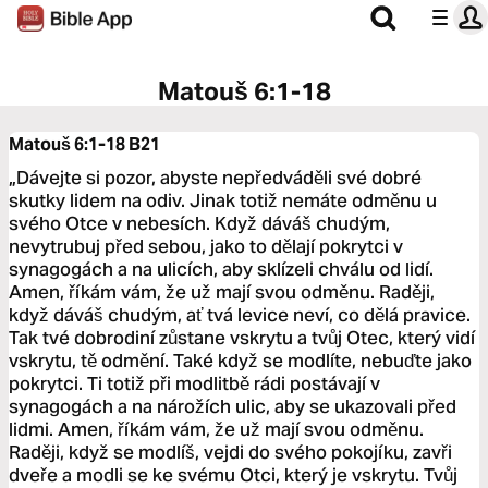
Matouš 6:1-18
Matouš 6:1-18
B21
„Dávejte si pozor, abyste nepředváděli své dobré
skutky lidem na odiv. Jinak totiž nemáte odměnu u
svého Otce v nebesích. Když dáváš chudým,
nevytrubuj před sebou, jako to dělají pokrytci v
synagogách a na ulicích, aby sklízeli chválu od lidí.
Amen, říkám vám, že už mají svou odměnu. Raději,
když dáváš chudým, ať tvá levice neví, co dělá pravice.
Tak tvé dobrodiní zůstane vskrytu a tvůj Otec, který vidí
vskrytu, tě odmění. Také když se modlíte, nebuďte jako
pokrytci. Ti totiž při modlitbě rádi postávají v
synagogách a na nárožích ulic, aby se ukazovali před
lidmi. Amen, říkám vám, že už mají svou odměnu.
Raději, když se modlíš, vejdi do svého pokojíku, zavři
dveře a modli se ke svému Otci, který je vskrytu. Tvůj