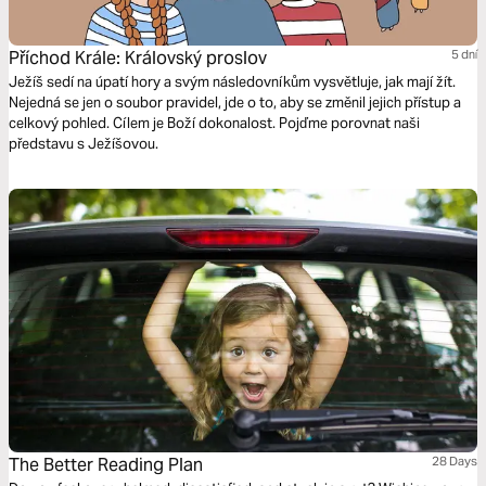
Příchod Krále: Královský proslov
5 dní
Ježíš sedí na úpatí hory a svým následovníkům vysvětluje, jak mají žít.
Nejedná se jen o soubor pravidel, jde o to, aby se změnil jejich přístup a
celkový pohled. Cílem je Boží dokonalost. Pojďme porovnat naši
představu s Ježíšovou.
The Better Reading Plan
28 Days