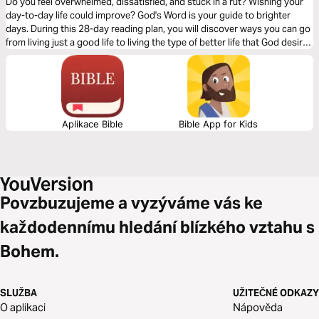
Do you feel overwhelmed, dissatisfied, and stuck in a rut? Wishing your
day-to-day life could improve? God's Word is your guide to brighter
days. During this 28-day reading plan, you will discover ways you can go
from living just a good life to living the type of better life that God desires
you to have.
Aplikace Bible
Bible App for Kids
Povzbuzujeme a vyzýváme vás ke
každodennímu hledání blízkého vztahu s
Bohem.
SLUŽBA
UŽITEČNÉ ODKAZY
O aplikaci
Nápověda