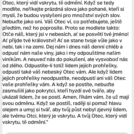
Otec, který vidí vskrytu, tě odmění. Když se tedy
modlíte, neříkejte prázdná slova jako pohané, kteří si
myslí, že budou vyslyšeni pro množství svých slov.
Nebuďte jako oni. Váš Otec ví, co potřebujete, ještě
předtím, než ho poprosíte. Proto se modlete takto:
Otče náš, který jsi v nebesích, ať se posvětí tvé jméno!
Ať přijde tvé království! Ať se stane tvoje vůle jako v
nebi, tak i na zemi. Dej nám i dnes náš denní chléb a
odpusť nám naše viny, jako i my odpouštíme našim
viníkům. A neuveď nás do pokušení, ale vysvoboď nás
od zlého. Odpustíte-li totiž lidem jejich prohřešky,
odpustí také váš nebeský Otec vám. Ale když lidem
jejich prohřešky neodpustíte, neodpustí ani váš Otec
vaše prohřešky vám. A když se postíte, nebuďte
zasmušilí jako pokrytci, kteří hyzdí své tváře, aby
ukázali lidem, že se postí. Amen, říkám vám, že už mají
svou odměnu. Když se postíš, raději si pomaž hlavu
olejem a umyj si tvář, aby tvůj půst nebyl zjevný lidem,
ale tvému Otci, který je vskrytu. A tvůj Otec, který vidí
vskrytu, tě odmění.“