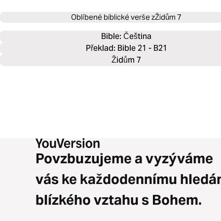
Oblíbené biblické verše z
Židům 7
Bible: 
Čeština
Překlad: Bible 21 - B21
Židům 7
Povzbuzujeme a vyzýváme
vás ke každodennímu hledá
blízkého vztahu s Bohem.