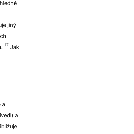
ohledně
je jiný
ých
17
a.
Jak
é a
vedl) a
bližuje