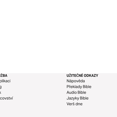
UŽBA
UŽITEČNÉ ODKAZY
plikaci
Nápověda
g
Překlady Bible
k
Audio Bible
covství
Jazyky Bible
Verš dne