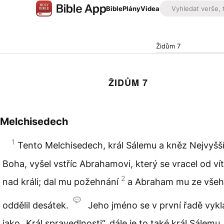
Bible
Plány
Videa
Židům 7
ŽIDŮM 7
Melchisedech
1
Tento Melchisedech, král Sálemu a kněz Nejvyšš
Boha, vyšel vstříc Abrahamovi, který se vracel od vít
2
nad králi; dal mu požehnání
a Abraham mu ze vše
oddělil desátek.
Jeho jméno se v první řadě vyk
jako „Král spravedlnosti“, dále je to také král Sálemu