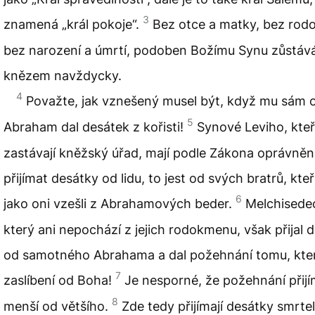
3
znamená „král pokoje“.
Bez otce a matky, bez rod
bez narození a úmrtí, podoben Božímu Synu zůstáv
knězem navždycky.
4
Považte, jak vznešený musel být, když mu sám 
5
Abraham dal desátek z kořisti!
Synové Leviho, kteř
zastávají kněžský úřad, mají podle Zákona oprávněn
přijímat desátky od lidu, to jest od svých bratrů, kteř
6
jako oni vzešli z Abrahamových beder.
Melchisede
který ani nepochází z jejich rodokmenu, však přijal 
od samotného Abrahama a dal požehnání tomu, kte
7
zaslíbení od Boha!
Je nesporné, že požehnání přij
8
menší od většího.
Zde tedy přijímají desátky smrteln