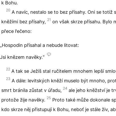
k Bohu.
20
A navíc, nestalo se to bez přísahy. Oni se totiž s
21
kněžími bez přísahy,
on však skrze přísahu. Bylo 
přece řečeno:
„Hospodin přísahal a nebude litovat:
Jsi knězem navěky.“
22
A tak se Ježíš stal ručitelem mnohem lepší smlo
23
A dále: levitských kněží muselo být mnoho, pro
24
smrt bránila zůstat v úřadu,
ale jeho kněžství je tr
25
protože žije navěky.
Proto také může dokonale spa
kdo skrze něj přistupují k Bohu, neboť je stále živ, a