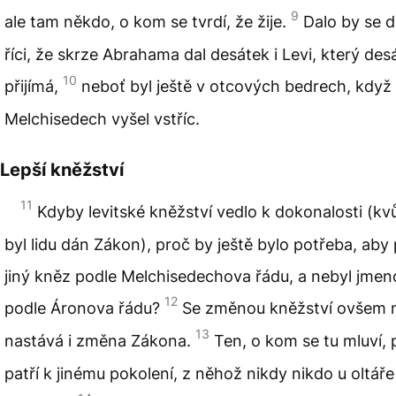
9
ale tam někdo, o kom se tvrdí, že žije.
Dalo by se 
říci, že skrze Abrahama dal desátek i Levi, který des
10
přijímá,
neboť byl ještě v otcových bedrech, když
Melchisedech vyšel vstříc.
Lepší kněžství
11
Kdyby levitské kněžství vedlo k dokonalosti (kvů
byl lidu dán Zákon), proč by ještě bylo potřeba, aby
jiný kněz podle Melchisedechova řádu, a nebyl jme
12
podle Áronova řádu?
Se změnou kněžství ovšem 
13
nastává i změna Zákona.
Ten, o kom se tu mluví, 
patří k jinému pokolení, z něhož nikdy nikdo u oltáře