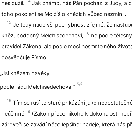
14
nesloužil.
Jak známo, náš Pán pochází z Judy, a 
toho pokolení se Mojžíš o kněžích vůbec nezmínil.
15
Je tedy nade vši pochybnost zřejmé, že nastupu
16
kněz, podobný Melchisedechovi,
ne podle tělesn
pravidel Zákona, ale podle moci nesmrtelného život
dosvědčuje Písmo:
„Jsi knězem navěky
podle řádu Melchisedechova.“
18
Tím se ruší to staré přikázání jako nedostatečn
19
neúčinné
(Zákon přece nikoho k dokonalosti nepři
zároveň se zavádí něco lepšího: naděje, která nás při