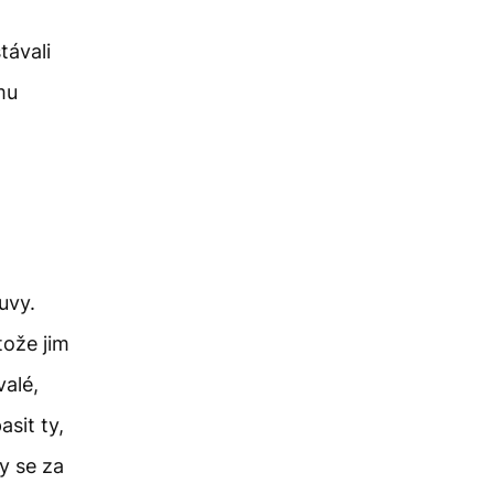
távali
mu
uvy.
tože jim
valé,
sit ty,
by se za