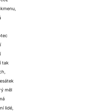
okmenu,
á
otec
í
í
í tak
ch,
desátek
rý měl
ímá
í lidé,