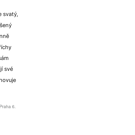
 svatý,
ýšený
enně
říchy
 sám
jí své
anovuje
 Praha 6.