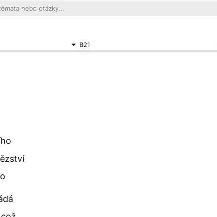
B21
ího
ězství
ho
ládá
, což