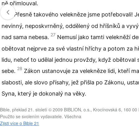
ně přimlouval.
26
Přesně takového velekněze jsme potřebovali! Je
nevinný, neposkvrněný, oddělený od hříšníků a vyv
27
nad sama nebesa.
Nemusí jako tamti velekněží d
obětovat nejprve za své vlastní hříchy a potom za h
lidu, neboť to udělal jednou provždy, když obětoval
28
sebe.
Zákon ustanovuje za velekněze lidi, kteří ma
slabosti, ale slovo přísahy, jež přišla po Zákonu, ust
Syna, který je dokonalý na věky.
Bible, překlad 21. století © 2009 BIBLION, o.s., Krocínovská 6, 160 00
Použito se svolením vydavatele. Všechna
Zjisti více o Bible 21