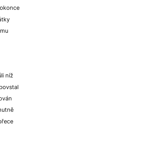
dokonce
átky
 mu
li níž
 povstal
nován
nutně
přece